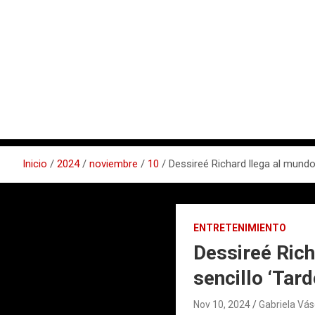
Inicio
2024
noviembre
10
Dessireé Richard llega al mundo
ENTRETENIMIENTO
Dessireé Rich
sencillo ‘Tar
Nov 10, 2024
Gabriela Vá