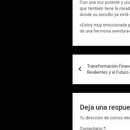
Con una voz potente y una
que también tiene la mir
donde su sencillo ya está 
«Estoy muy emocionada por
de una hermosa aventura», 
Navegación
Transformación Financ
de
Resilientes y el Futuro
entradas
Deja una respu
Tu dirección de correo ele
Comentario
*