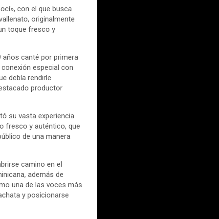
ocí», con el que busca
vallenato, originalmente
un toque fresco y
9 años canté por primera
a conexión especial con
e debía rendirle
 destacado productor
rtó su vasta experiencia
do fresco y auténtico, que
 público de una manera
brirse camino en el
ominicana, además de
como una de las voces más
achata y posicionarse