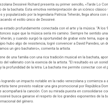
ezolana Dessireé Richard presenta su primer sencillo, «Tarde Lo Con
o de la bachata. Esta emotiva reinterpretación de un icónico clásico 
y popularizado por la legendaria Patricia Teherán, llega ahora con 
acando el estilo único de Dessireé.
ha estado profundamente conectada con el arte y la música. “A los 
ntonces supe que la música sería mi camino. Siempre he sentido un
Teherán, y cuando surgió la oportunidad de grabar este tema, supe qu
ipio hubo algo de resistencia, logré convencer a David Paredes, un
ramos un giro bachatero», comenta la artista.
ene de una familia con una rica tradición musical en la bachata, apo
o del vallenato con la esencia de la artista. “El resultado es un soni
 la profundidad de la letra. La bachata me permite conectar con el
 logrando un impacto notable en la radio venezolana y comienza a a
tista tiene previsto realizar una gira promocional por República D
que acompañará la canción. Con su mirada puesta en consolidarse 
essireé busca ganarse el respeto de los grandes exponentes de la b
rnacional del género.