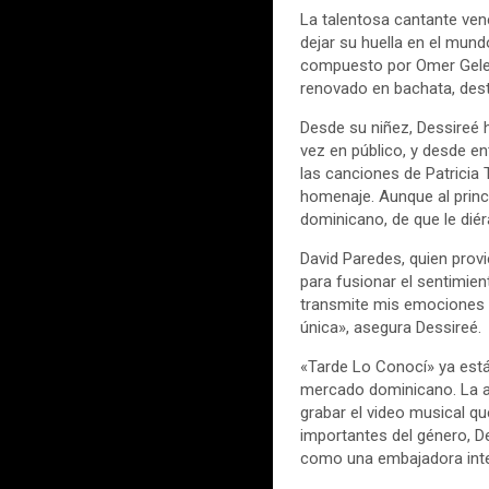
La talentosa cantante ven
dejar su huella en el mund
compuesto por Omer Geles 
renovado en bachata, dest
Desde su niñez, Dessireé 
vez en público, y desde e
las canciones de Patricia 
homenaje. Aunque al princ
dominicano, de que le dié
David Paredes, quien provi
para fusionar el sentimient
transmite mis emociones y
única», asegura Dessireé.
«Tarde Lo Conocí» ya está
mercado dominicano. La ar
grabar el video musical 
importantes del género, D
como una embajadora inte