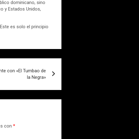
blico dominicano, sino
co y Estados Unidos,
te es solo el principio
ente con «El Tumbao de
la Negra»
os con
*