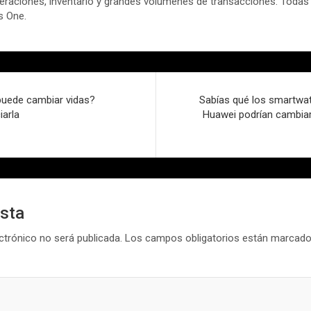
eraciones, inventario y grandes volúmenes de transacciones. Todas
s One.
puede cambiar vidas?
Sabías qué los smartwa
iarla
Huawei podrían cambiar 
esta
ctrónico no será publicada.
Los campos obligatorios están marcad