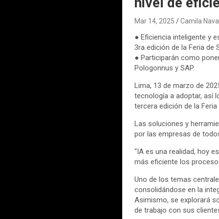
nivel de efic
Mar 14, 2025
Camila Nava
● Eficiencia inteligente y
3ra edición de la Feria de
● Participarán como ponen
Pologonnus y SAP.
Lima, 13 de marzo de 2025.
tecnología a adoptar, así 
tercera edición de la Feri
Las soluciones y herramien
por las empresas de todo
“IA es una realidad, hoy 
más eficiente los procesos 
Uno de los temas centrales
consolidándose en la inte
Asimismo, se explorará so
de trabajo con sus cliente