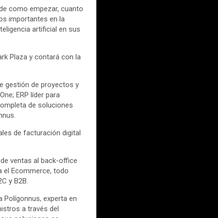
desde como empezar, cuanto
sos importantes en la
igencia artificial en sus
ark Plaza y contará con la
de gestión de proyectos y
One; ERP líder para
 completa de soluciones
nnus.
les de facturación digital
de ventas al back-office
sta el Ecommerce, todo
2C y B2B.
a Polígonnus, experta en
stros a través del