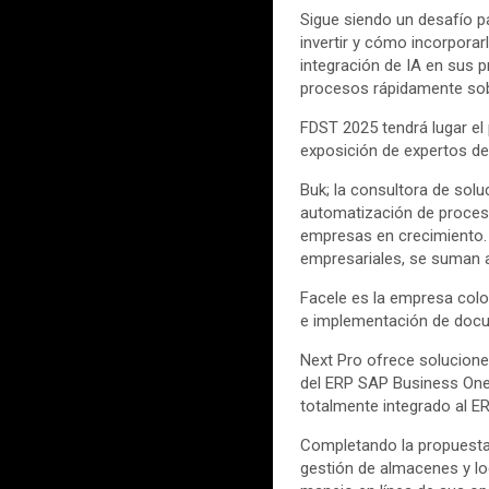
Sigue siendo un desafío p
invertir y cómo incorporar
integración de IA en sus 
procesos rápidamente sobr
FDST 2025 tendrá lugar el 
exposición de expertos de 
Buk; la consultora de sol
automatización de proceso
empresas en crecimiento. 
empresariales, se suman a
Facele es la empresa colom
e implementación de docum
Next Pro ofrece solucione
del ERP SAP Business One.
totalmente integrado al E
Completando la propuesta 
gestión de almacenes y lo