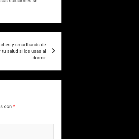
 sus soluciones se
tches y smartbands de
tu salud si los usas al
dormir
os con
*