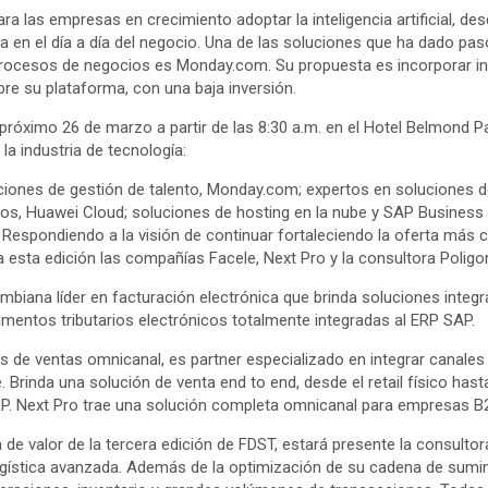
ara las empresas en crecimiento adoptar la inteligencia artificial, 
la en el día a día del negocio. Una de las soluciones que ha dado pa
procesos de negocios es Monday.com. Su propuesta es incorporar intel
e su plataforma, con una baja inversión.
próximo 26 de marzo a partir de las 8:30 a.m. en el Hotel Belmond P
la industria de tecnología:
uciones de gestión de talento, Monday.com; expertos en soluciones 
s, Huawei Cloud; soluciones de hosting en la nube y SAP Business 
Respondiendo a la visión de continuar fortaleciendo la oferta más
 esta edición las compañías Facele, Next Pro y la consultora Poligo
biana líder en facturación electrónica que brinda soluciones integra
entos tributarios electrónicos totalmente integradas al ERP SAP.
s de ventas omnicanal, es partner especializado en integrar canales 
 Brinda una solución de venta end to end, desde el retail físico ha
RP. Next Pro trae una solución completa omnicanal para empresas B
de valor de la tercera edición de FDST, estará presente la consultor
gística avanzada. Además de la optimización de su cadena de sumini