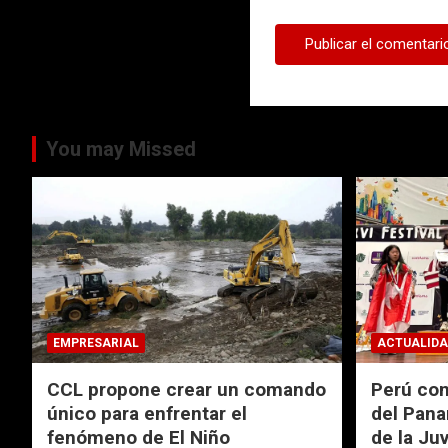
You may Missed
EMPRESARIAL
ACTUALIDA
CCL propone crear un comando
Perú con
único para enfrentar el
del Pana
fenómeno de El Niño
de la Ju