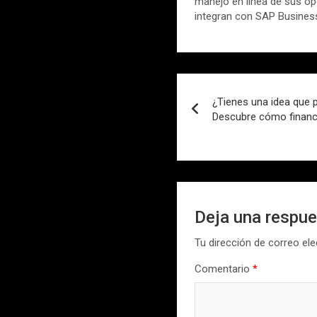
manejo en línea de sus op
integran con SAP Busines
Navegación
¿Tienes una idea que 
de
Descubre cómo financ
entradas
Deja una respu
Tu dirección de correo ele
Comentario
*