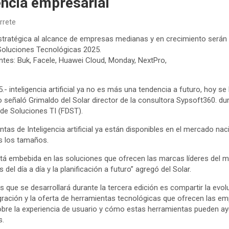
iencia empresarial
rrete
 estratégica al alcance de empresas medianas y en crecimiento serán
 Soluciones Tecnológicas 2025.
tes: Buk, Facele, Huawei Cloud, Monday, NextPro,
- inteligencia artificial ya no es más una tendencia a futuro, hoy s
lo señaló Grimaldo del Solar director de la consultora Sypsoft360. du
a de Soluciones TI (FDST).
tas de Inteligencia artificial ya están disponibles en el mercado naci
s los tamaños.
está embebida en las soluciones que ofrecen las marcas líderes del 
del día a día y la planificación a futuro” agregó del Solar.
 que se desarrollará durante la tercera edición es compartir la evo
gración y la oferta de herramientas tecnológicas que ofrecen las emp
bre la experiencia de usuario y cómo estas herramientas pueden ayud
s.