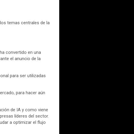
 los temas centrales de la
e ha convertido en una
rante el anuncio de la
onal para ser utilizadas
mercado, para hacer aún
lución de IA y como viene
resas líderes del sector.
ar a optimizar el flujo