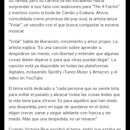
su familia, pero su carrera ha ido escalando hasta
sorprender a sus fans con audiciones para “The X Factor”
y eventos como la boda de Camilo y Evaluna. Ahora,
consolidada como promesa del pop soul, la artista lanza
“Volar”, un sencillo con el que busca conquistar la escena
musical.
“Volar” habla de liberación, crecimiento y amor propio. La
artista explica: “Es una canción sobre aprender a
despedirse sin miedo, con libertad y entender que algunas
cosas deben dejarse ir, para que otras puedan llegar”. La
canción está ya disponible en todas las plataformas
digitales, incluyendo Spotify, iTunes Music y Amazon, y el
video en YouTube.
El tema está dedicado a “cada persona que se siente lista
para soltar el pasado y abrazar todas las cosas lindas que
la vida tiene para ofrecer. Es para aquellos que han vivido
una despedida, pero en lugar de quedarse en el dolor,
eligen crecer, sanar y seguir adelante con fuerza y sin
miedo. Más que una despedida, es un renacer”.
Cuando Victoria Blue escribió el tema, sintió que estaba en