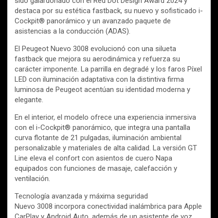
sido galardonado con el Red Dot Design Award 2024 y
destaca por su estética fastback, su nuevo y sofisticado i-
Cockpit® panorámico y un avanzado paquete de
asistencias a la conducción (ADAS).
El Peugeot Nuevo 3008 evolucionó con una silueta
fastback que mejora su aerodinámica y refuerza su
carácter imponente. La parrilla en degradé y los faros Píxel
LED con iluminación adaptativa con la distintiva firma
luminosa de Peugeot acentúan su identidad moderna y
elegante.
En el interior, el modelo ofrece una experiencia inmersiva
con el i-Cockpit® panorámico, que integra una pantalla
curva flotante de 21 pulgadas, iluminación ambiental
personalizable y materiales de alta calidad. La versión GT
Line eleva el confort con asientos de cuero Napa
equipados con funciones de masaje, calefacción y
ventilación.
Tecnología avanzada y máxima seguridad
Nuevo 3008 incorpora conectividad inalámbrica para Apple
CarPlay y Android Auto, además de un asistente de voz