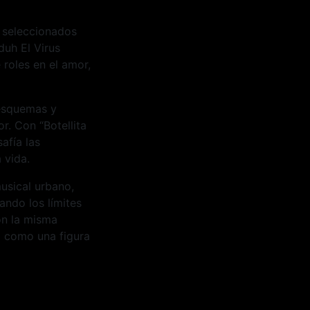
 seleccionados
duh El Virus
roles en el amor,
 esquemas y
r. Con “Botellita
afía las
 vida.
usical urbano,
ando los límites
on la misma
o como una figura