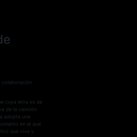
de
a colaboración
ue cuya letra es de
va de la canción
ra adopta una
 momento en el que
ico que vive y