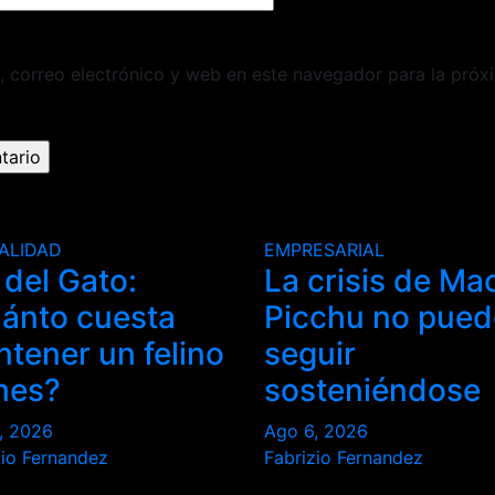
 correo electrónico y web en este navegador para la próx
ALIDAD
EMPRESARIAL
 del Gato:
La crisis de Ma
ánto cuesta
Picchu no pued
tener un felino
seguir
mes?
sosteniéndose
, 2026
Ago 6, 2026
zio Fernandez
Fabrizio Fernandez