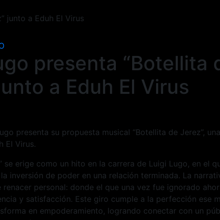
” junto a Eduh El Virus
O
ugo presenta “Botellita 
junto a Eduh El Virus
Lugo presenta su propuesta musical “Botellita de Jerez”, un
 El Virus.
” se erige como un hito en la carrera de Luigi Lugo, en el q
 la inversión de poder en una relación terminada. La narrati
e renacer personal: donde el que una vez fue ignorado aho
encia y satisfacción. Este giro cumple a la perfección ese
nsforma en empoderamiento, logrando conectar con un públ