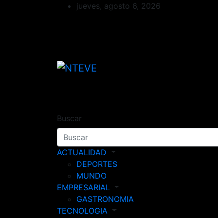
Saltar
jueves, agosto 6, 2026
al
contenido
NTEVE
Tu Canal
Buscar
ACTUALIDAD
DEPORTES
MUNDO
EMPRESARIAL
GASTRONOMIA
TECNOLOGIA