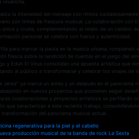
a revancha.
ealza la intensidad del mensaje con ritmos cuidadosamente
bano con tintes de frescura musical. La colaboración con E
 única y cruda, complementando el relato de un cambio de 
formación personal se celebra con fuerza y autenticidad.
rfila para marcar la pauta en la música urbana, rompiendo
ón fresca sobre la rendición de cuentas en el juego del amo
ugo y Eduh El Virus consolidan una apuesta artística que des
tando al público a transformarse y celebrar los virajes de la
 de Jerez” ya marca un antes y un después en el panorama m
trabajando en nuevos proyectos que prometen seguir desafi
turas colaboraciones y proyectos artísticos se perfilarán c
ión que caracterizan a este reciente trabajo, consolidándol
a transformación del panorama musical actual.
ión
cina regenerativa para la piel y el cabello
 nueva producción musical de la banda de rock La Sexta