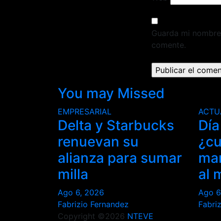
Guarda mi nombre,
comente.
You may Missed
EMPRESARIAL
ACTU
Delta y Starbucks
Día
renuevan su
¿cu
alianza para sumar
man
milla
al 
Ago 6, 2026
Ago 6
Fabrizio Fernandez
Fabri
Copyright ©2026
NTEVE