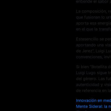
entiende el sabor 
La composición, r
que fusionan lo ur
aporta esa energía
en el que la trans
Estesencillo se pe
aportando una visi
de Jerez”, Luigi L
convenciones, invi
Si bien “Botellita
Luigi Lugo sigue 
del género. Las fu
autenticidad y vis
de referencia en l
Navegac
Innovación en medi
Mente Sideral: la