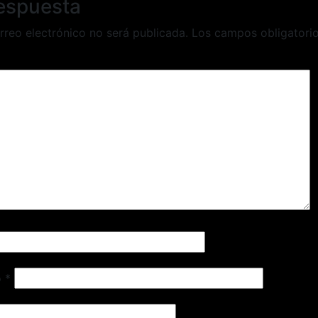
respuesta
rreo electrónico no será publicada.
Los campos obligatori
o
*