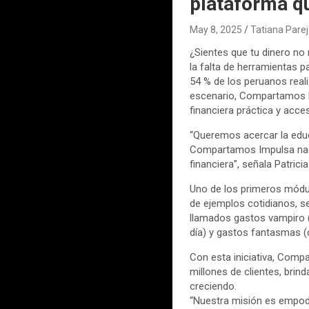
plataforma qu
May 8, 2025
Tatiana Pare
¿Sientes que tu dinero n
la falta de herramientas p
54 % de los peruanos reali
escenario, Compartamos B
financiera práctica y acce
“Queremos acercar la educ
Compartamos Impulsa nace
financiera”, señala Patri
Uno de los primeros módul
de ejemplos cotidianos, se
llamados gastos vampiro 
día) y gastos fantasmas 
Con esta iniciativa, Comp
millones de clientes, brin
creciendo.
“Nuestra misión es empod