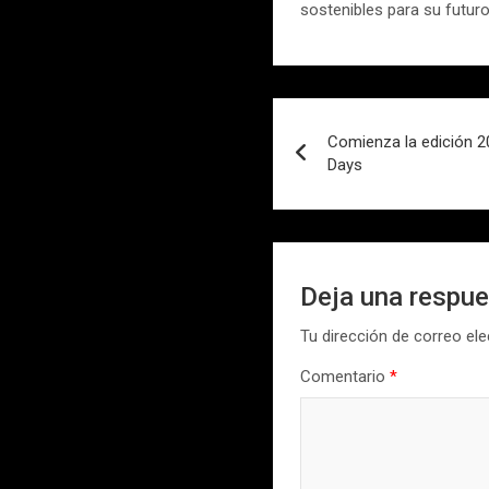
sostenibles para su futur
Navegación
Comienza la edición 2
de
Days
entradas
Deja una respu
Tu dirección de correo ele
Comentario
*