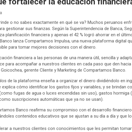
e fortalecer la educación financiera
ja
o rinde o no sabes exactamente en qué se va? Muchos peruanos enfr
ara gestionar sus finanzas. Según la Superintendencia de Banca, Seg
za planificación financiera y apenas el 42 % logró ahorrar en el últi
anco lanza Compartamos Impulsa, una nueva plataforma digital q
sible para tomar mejores decisiones con el dinero.
ación financiera a las personas de una manera útil, sencilla y adapt
 para acompañar a nuestros clientes en cada paso que den hacia 
cia Goicochea, gerente Cliente y Marketing de Compartamos Banco.
os de la plataforma enseña a organizar el dinero dividiéndolo en in
 explica cómo identificar los gastos fijos y variables, y se brindan c
(como fugas de agua o luces encendidas sin uso), gastos hormiga (
(como suscripciones automáticas que ya no se usan).
artamos Banco reafirma su compromiso con el desarrollo financiero
dándoles contenidos educativos que se ajustan a su día a día y que l
erar a nuestros clientes con conocimientos que les permitan tomar