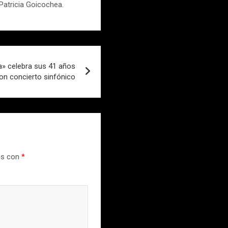
Patricia Goicochea.
a» celebra sus 41 años
on concierto sinfónico
os con
*