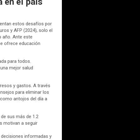
 en el país
entan estos desafíos por
uros y AFP (2024), solo el
mo año. Ante este
ue ofrece educación
ada para todos.
una mejor salud
gresos y gastos. A través
onsejos para eliminar los
como antojos del día a
 de sus más de 1.2
os motivan a seguir
 decisiones informadas y