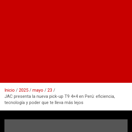
Inicio
2025
mayo
23
JAC presenta la nueva pick-up T9 4×4 en Perú: eficiencia,
tecnología y poder que te lleva más lejos