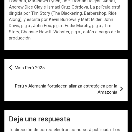
Longoria, Marshawn Lynch, Joe “Roman Reigns” Anoa’i,
Andrew Dice Clay e Ismael Cruz Córdova. La película está
dirigida por Tim Story (The Blackening, Barbershop, Ride
Along), y escrita por Kevin Burrows y Matt Mider. John
Davis, p.g.a., John Fox, p.g.a., Eddie Murphy, p.g.a., Tim
Story, Charisse Hewitt-Webster, p.g.a., están a cargo de la
producción.
Navegación
Miss Perú 2025
de
entradas
Perú y Alemania fortalecen alianza estratégica por la
Amazonía
Deja una respuesta
Tu dirección de correo electrónico no será publicada.
Los