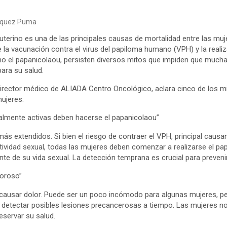
squez Puma
 uterino es una de las principales causas de mortalidad entre las mu
 la vacunación contra el virus del papiloma humano (VPH) y la reali
o el papanicolaou, persisten diversos mitos que impiden que much
para su salud.
, director médico de ALIADA Centro Oncológico, aclara cinco de lo
mujeres:
almente activas deben hacerse el papanicolaou”
ás extendidos. Si bien el riesgo de contraer el VPH, principal causa
ividad sexual, todas las mujeres deben comenzar a realizarse el pap
te de su vida sexual. La detección temprana es crucial para preveni
loroso”
 causar dolor. Puede ser un poco incómodo para algunas mujeres, p
 detectar posibles lesiones precancerosas a tiempo. Las mujeres n
eservar su salud.