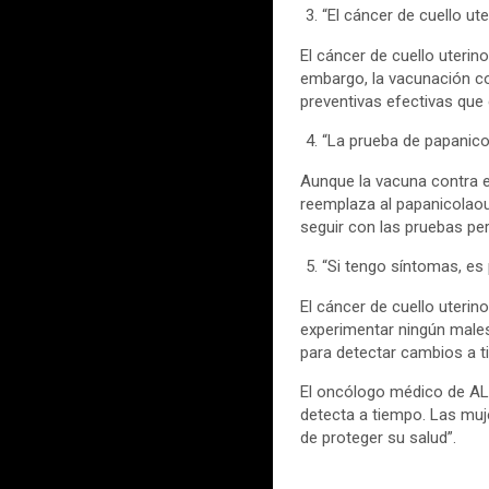
“El cáncer de cuello u
El cáncer de cuello uteri
embargo, la vacunación c
preventivas efectivas que
“La prueba de papanico
Aunque la vacuna contra el
reemplaza al papanicolaou
seguir con las pruebas per
“Si tengo síntomas, es
El cáncer de cuello uteri
experimentar ningún male
para detectar cambios a t
El oncólogo médico de ALI
detecta a tiempo. Las muj
de proteger su salud”.