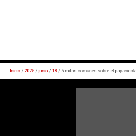
Inicio
2025
junio
18
5 mitos comunes sobre el papanicolao