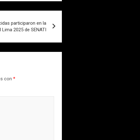
das participaron en la
al Lima 2025 de SENATI
os con
*