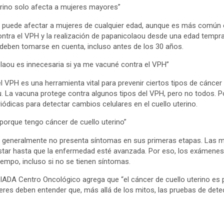
terino solo afecta a mujeres mayores”
no puede afectar a mujeres de cualquier edad, aunque es más común e
ontra el VPH y la realización de papanicolaou desde una edad temp
 deben tomarse en cuenta, incluso antes de los 30 años.
laou es innecesaria si ya me vacuné contra el VPH”
 VPH es una herramienta vital para prevenir ciertos tipos de cáncer 
. La vacuna protege contra algunos tipos del VPH, pero no todos. Po
iódicas para detectar cambios celulares en el cuello uterino.
 porque tengo cáncer de cuello uterino”
no generalmente no presenta síntomas en sus primeras etapas. Las 
star hasta que la enfermedad esté avanzada. Por eso, los exámenes
iempo, incluso si no se tienen síntomas.
ADA Centro Oncológico agrega que “el cáncer de cuello uterino es pr
eres deben entender que, más allá de los mitos, las pruebas de det