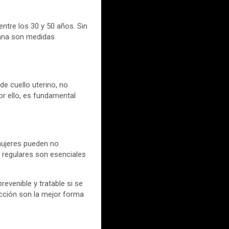
ntre los 30 y 50 años. Sin
rana son medidas
de cuello uterino, no
r ello, es fundamental
mujeres pueden no
 regulares son esenciales
evenible y tratable si se
ección son la mejor forma