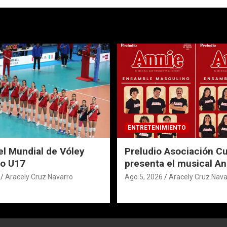
ENTRETENIMIENTO
el Mundial de Vóley
Preludio Asociación Cu
o U17
presenta el musical An
Aracely Cruz Navarro
Ago 5, 2026
Aracely Cruz Nava