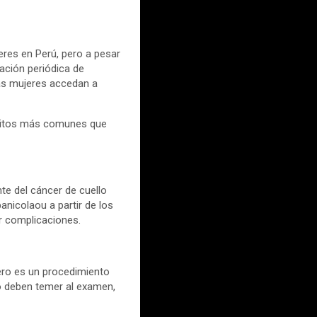
jeres en Perú, pero a pesar
zación periódica de
as mujeres accedan a
s mitos más comunes que
nte del cáncer de cuello
anicolaou a partir de los
r complicaciones.
ero es un procedimiento
o deben temer al examen,