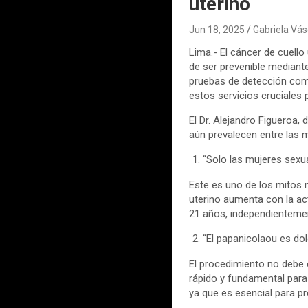
uterino
Jun 18, 2025
Gabriela Vá
Lima.- El cáncer de cuello
de ser prevenible mediante
pruebas de detección com
estos servicios cruciales 
El Dr. Alejandro Figueroa
aún prevalecen entre las 
“Solo las mujeres sexu
Este es uno de los mitos m
uterino aumenta con la act
21 años, independientemen
“El papanicolaou es do
El procedimiento no debe
rápido y fundamental para
ya que es esencial para pr