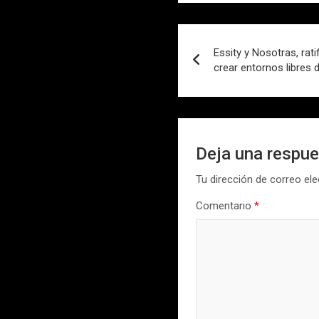
Navegación
Essity y Nosotras, ra
de
crear entornos libres
entradas
Deja una respu
Tu dirección de correo ele
Comentario
*