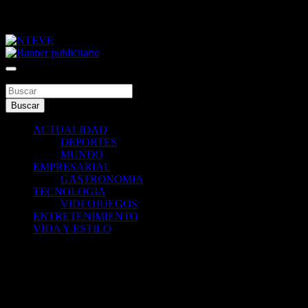
Saltar
jueves, agosto 6, 2026
al
contenido
Tu Canal
NTEVE
Buscar
Buscar
ACTUALIDAD
DEPORTES
MUNDO
EMPRESARIAL
GASTRONOMIA
TECNOLOGIA
VIDEOJUEGOS
ENTRETENIMIENTO
VIDA Y ESTILO