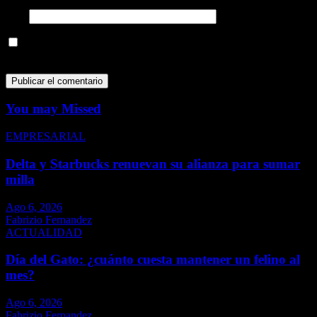
Web
Guarda mi nombre, correo electrónico y web en este navegador
para la próxima vez que comente.
You may Missed
EMPRESARIAL
Delta y Starbucks renuevan su alianza para sumar
milla
Ago 6, 2026
Fabrizio Fernandez
ACTUALIDAD
Día del Gato: ¿cuánto cuesta mantener un felino al
mes?
Ago 6, 2026
Fabrizio Fernandez