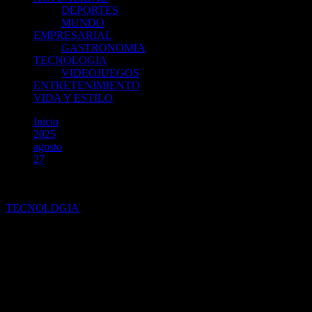
DEPORTES
MUNDO
EMPRESARIAL
GASTRONOMIA
TECNOLOGIA
VIDEOJUEGOS
ENTRETENIMIENTO
VIDA Y ESTILO
Inicio
2025
agosto
27
Descubre cómo Samsung b.IoT transforma la eficiencia
energética en América Latina
TECNOLOGIA
Descubre cómo Samsung b.IoT
transforma la eficiencia
energética en América Latina