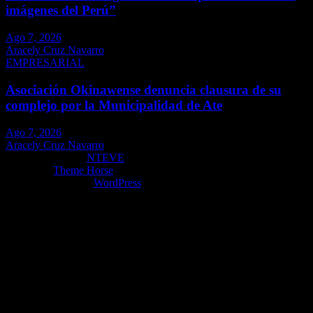
imágenes del Perú”
Ago 7, 2026
Aracely Cruz Navarro
EMPRESARIAL
Asociación Okinawense denuncia clausura de su
complejo por la Municipalidad de Ate
Ago 7, 2026
Aracely Cruz Navarro
Copyright ©2026
NTEVE
Tema por:
Theme Horse
Funciona gracias a:
WordPress