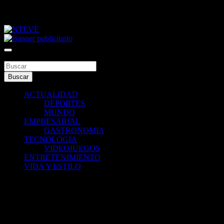
Saltar
viernes, agosto 7, 2026
al
contenido
Tu Canal
NTEVE
Buscar
Buscar
ACTUALIDAD
DEPORTES
MUNDO
EMPRESARIAL
GASTRONOMIA
TECNOLOGIA
VIDEOJUEGOS
ENTRETENIMIENTO
VIDA Y ESTILO