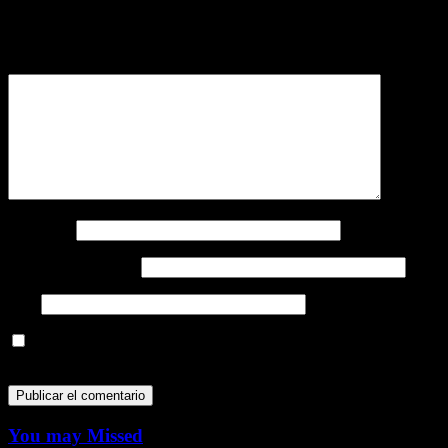
Tu dirección de correo electrónico no será publicada.
Los campos
obligatorios están marcados con
*
Comentario
*
Nombre
*
Correo electrónico
*
Web
Guarda mi nombre, correo electrónico y web en este navegador
para la próxima vez que comente.
You may Missed