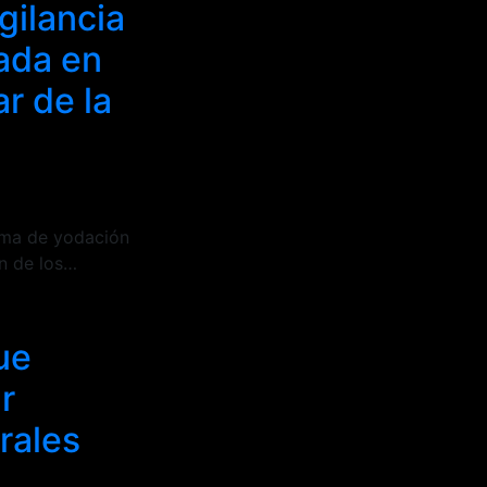
gilancia
ada en
r de la
rama de yodación
ón de los…
ue
r
rales