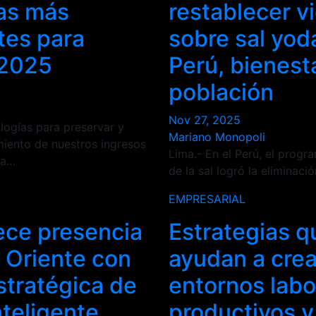
ras más
restablecer vi
tes para
sobre sal yod
 2025
Perú, bienesta
población
Nov 27, 2025
logías para preservar y
Mariano Monopoli
miento de nuestros ingresos
Lima.- En el Perú, el prog
 a…
de la sal logró la eliminaci
EMPRESARIAL
ece presencia
Estrategias q
 Oriente con
ayudan a crea
stratégica de
entornos labo
teligente
productivos y