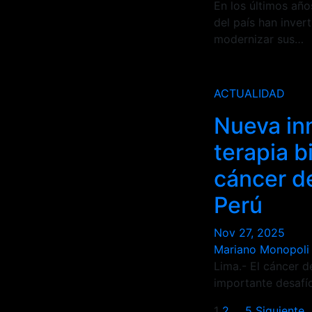
En los últimos años
del país han inver
modernizar sus…
ACTUALIDAD
Nueva in
terapia b
cáncer d
Perú
Nov 27, 2025
Mariano Monopoli
Lima.- El cáncer 
importante desafío
1
2
…
5
Siguiente