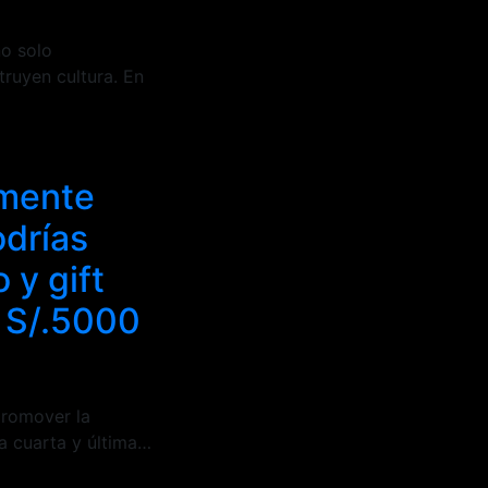
no solo
truyen cultura. En
mente
odrías
 y gift
á S/.5000
promover la
a cuarta y última…