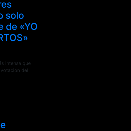
res
o solo
te de «YO
RTOS»
s intensa que
votación del
de