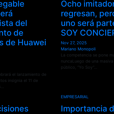
egable
Ocho imitado
será
regresan, per
sta del
uno será par
nto de
SOY CONCIE
s de Huawei
Nov 27, 2025
Mariano Monopoli
La competencia se pone má
nuncaLuego de una masiva 
público, “Yo Soy”…
ebrará el lanzamiento de
os insignia el 11 de
5…
EMPRESARIAL
cisiones
Importancia 