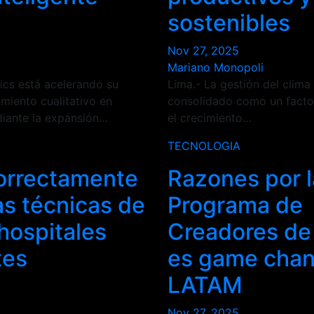
sostenibles
Nov 27, 2025
Mariano Monopoli
ics está acelerando su
Lima.- La gestión del clima 
imiento cualitativo en
consolidado como un factor
iante la expansión…
el crecimiento…
TECNOLOGIA
correctamente
Razones por 
as técnicas de
Programa de
hospitales
Creadores de
tes
es game cha
LATAM
Nov 27, 2025