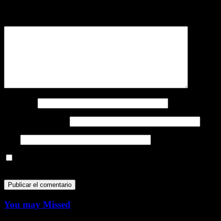
obligatorios están marcados con
*
Comentario
*
Nombre
*
Correo electrónico
*
Web
Guarda mi nombre, correo electrónico y web en este navegador
para la próxima vez que comente.
You may Missed