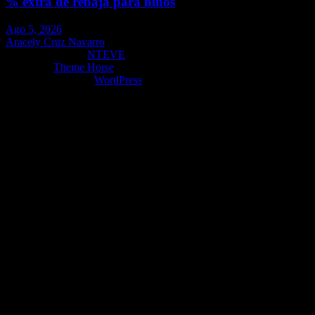
% extra de rebaja para niños
Ago 5, 2026
Aracely Cruz Navarro
Copyright ©2026
NTEVE
Tema por:
Theme Horse
Funciona gracias a:
WordPress