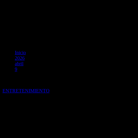
Inicio
2026
abril
9
Festival Nacional de la Canción Perú (FNCP) celebra lo
mejor de la música nacional
ENTRETENIMIENTO
Festival Nacional de la Canción
Perú (FNCP) celebra lo mejor
de la música nacional