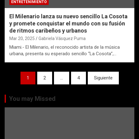
ENTRETENIMIENTO
El Milenario lanza su nuevo sencillo La Cosota
y promete conquistar el mundo con su fusión
de ritmos caribeños y urbanos
Mar 20, 2025
Gabriela Vásquez Puma
Miami.- El Milenario, el reconocido artista de la música
urbana, presenta su esperado sencillo “La Cosota”,…
Paginación
1
2
…
4
Siguiente
de
entradas
You may Missed