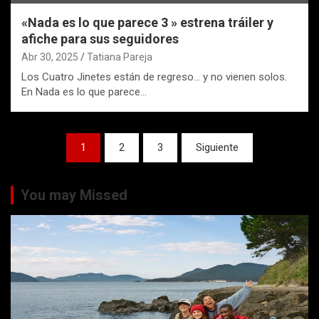
«Nada es lo que parece 3 » estrena tráiler y
afiche para sus seguidores
Abr 30, 2025
Tatiana Pareja
Los Cuatro Jinetes están de regreso… y no vienen solos.
En Nada es lo que parece…
Paginación
1
2
3
Siguiente
de
entradas
You may Missed