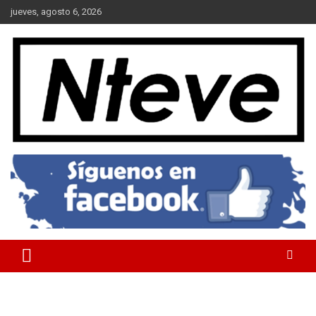
Saltar
jueves, agosto 6, 2026
al
contenido
Tu Canal
NTEVE