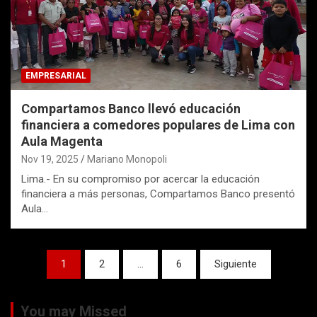
EMPRESARIAL
Compartamos Banco llevó educación
financiera a comedores populares de Lima con
Aula Magenta
Nov 19, 2025
Mariano Monopoli
Lima.- En su compromiso por acercar la educación
financiera a más personas, Compartamos Banco presentó
Aula…
Paginación
1
2
…
6
Siguiente
de
entradas
You may Missed