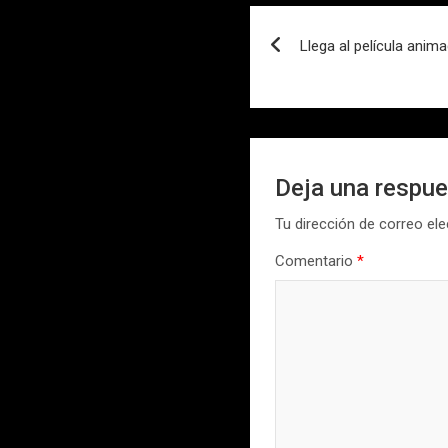
Navegación
Llega al película anim
de
entradas
Deja una respu
Tu dirección de correo ele
Comentario
*