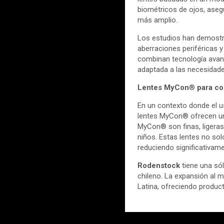
biométricos de ojos, asegu
más amplio.
Los estudios han demostr
aberraciones periféricas y
combinan tecnología avan
adaptada a las necesidade
Lentes MyCon
®
para com
En un contexto donde el us
lentes MyCon® ofrecen una
MyCon® son finas, ligeras
niños. Estas lentes no sol
reduciendo significativame
Rodenstock
tiene una sól
chileno. La expansión al
Latina, ofreciendo produc