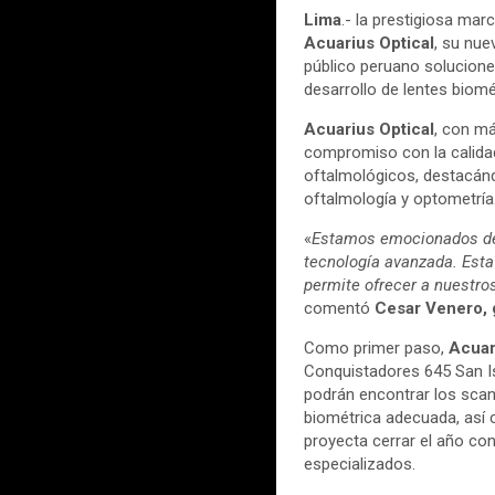
Lima
.- la prestigiosa ma
Acuarius Optical
, su nue
público peruano solucione
desarrollo de lentes biométr
Acuarius Optical
, con m
compromiso con la calidad
oftalmológicos, destacándo
oftalmología y optometría
«
Estamos emocionados d
tecnología avanzada. Esta
permite ofrecer a nuestro
comentó
Cesar Venero, 
Como primer paso,
Acuar
Conquistadores 645 San Isi
podrán encontrar los scan
biométrica adecuada, así
proyecta cerrar el año co
especializados.