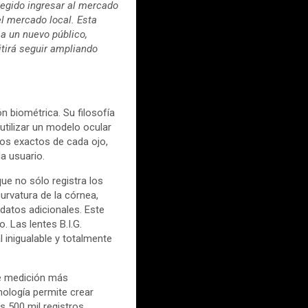
egido ingresar al mercado
l mercado local. Esta
a un nuevo público,
itirá seguir ampliando
n biométrica. Su filosofía
utilizar un modelo ocular
os exactos de cada ojo,
a usuario.
que no sólo registra los
curvatura de la córnea,
 datos adicionales. Este
. Las lentes B.I.G.
 inigualable y totalmente
de medición más
cnología permite crear
 500 mil registros