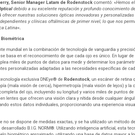
erry, Senior Manager Latam de
Rodenstock
comentó: «
Hemos el
Optical
debido a su excelente reputación y profundo conocimiento de
á ofrecer nuestras soluciones ópticas innovadoras y personalizadas 
dependientes y clínicas oftálmicas de primer nivel, lo que nos perm
ca Latina
«
.
 Biométrica
te mundial en la combinación de tecnología de vanguardia y precisió
se basa en el reconocimiento de que cada ojo es único. En lugar de 
lea miles de puntos de datos para medir y determinar los parámetr
entes personalizadas adaptadas a las necesidades específicas de cad
a tecnología exclusiva DNEye® de
Rodenstock
, un escáner de retina 
ía (mala visión de cerca), hipermetropía (mala visión de lejos) y la 
completa del ojo, incluyendo su longitud y varios miles de puntos de
 en lentes que ofrecen una visión clara y nítida desde cualquier ángulo
ando estos datos individuales, proporcionando una experiencia visual
ue no se dispone de medidas exactas, y se ha utilizado un método 
desarrollado B.I.G. NORM®. Utilizando inteligencia artificial, esta te
lo biométrico aproximado, utilizando una base de datos mayor a los