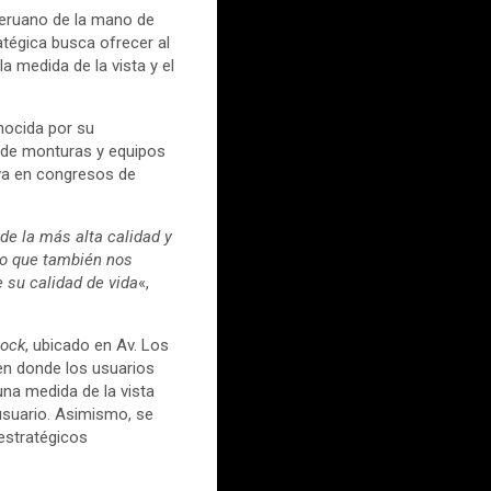
 peruano de la mano de
ratégica busca ofrecer al
 medida de la vista y el
nocida por su
n de monturas y equipos
tiva en congresos de
de la más alta calidad y
no que también nos
 su calidad de vida
«,
tock
, ubicado en Av. Los
 en donde los usuarios
na medida de la vista
usuario. Asimismo, se
estratégicos