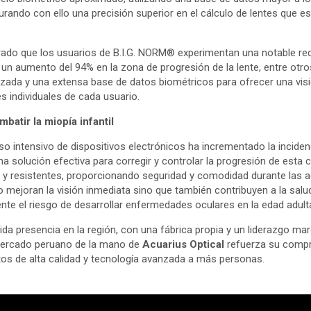
rando con ello una precisión superior en el cálculo de lentes que es
ado que los usuarios de B.I.G. NORM® experimentan una notable re
 un aumento del 94% en la zona de progresión de la lente, entre otro
zada y una extensa base de datos biométricos para ofrecer una vis
s individuales de cada usuario.
batir la miopía infantil
o intensivo de dispositivos electrónicos ha incrementado la incidenci
 solución efectiva para corregir y controlar la progresión de esta c
 y resistentes, proporcionando seguridad y comodidad durante las ac
o mejoran la visión inmediata sino que también contribuyen a la salud
nte el riesgo de desarrollar enfermedades oculares en la edad adult
ida presencia en la región, con una fábrica propia y un liderazgo marc
 mercado peruano de la mano de
Acuarius Optical
refuerza su comp
tos de alta calidad y tecnología avanzada a más personas.