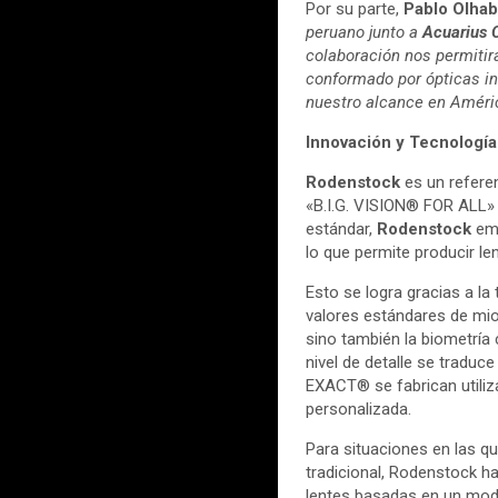
Por su parte,
Pablo Olhab
peruano junto a
Acuarius 
colaboración nos permitir
conformado por ópticas in
nuestro alcance en Améri
Innovación y Tecnología
Rodenstock
es un referen
«B.I.G. VISION® FOR ALL» 
estándar,
Rodenstock
emp
lo que permite producir l
Esto se logra gracias a l
valores estándares de miop
sino también la biometría 
nivel de detalle se traduce
EXACT® se fabrican utiliz
personalizada.
Para situaciones en las q
tradicional, Rodenstock ha 
lentes basadas en un mode