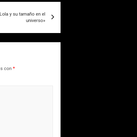
Lola y su tamaño en el
universo»
os con
*