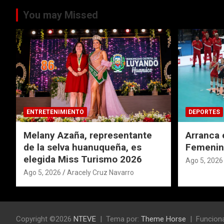
You may Missed
ENTRETENIMIENTO
DEPORTES
Melany Azaña, representante
Arranca 
de la selva huanuqueña, es
Femenin
elegida Miss Turismo 2026
Ago 5, 2026
Ago 5, 2026
Aracely Cruz Navarro
Copyright ©2026
NTEVE
Tema por:
Theme Horse
Funciona