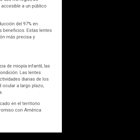
 accesible a un público
ducción del 97% en
s beneficios. Estas lentes
ión más precisa y
a de miopía infantil, las
ondición. Las lentes
tividades diarias de los
 ocular a largo plazo,
a.
ado en el territorio
romiso con América