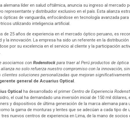
rca alemana líder en salud oftálmica, anuncia su ingreso al mercado
vo representante y distribuidor exclusivo en el país. Esta alianza est
s ópticas de vanguardia, enfocándose en tecnología avanzada para la
icos utilizando inteligencia artificial.
ás de 25 años de experiencia en el mercado óptico peruano, es reco
 y la innovación. La empresa ha sido un referente en la distribució
se por su excelencia en el servicio al cliente y la participación ac
.
e asociarnos con
Rodenstock
para traer al Perú productos de óptica 
 alianza no solo refuerza nuestro compromiso con la innovación, si
s clientes soluciones personalizadas que mejoran significativamente
gerente general de Acuarius Optical
.
ius Optical
ha desarrollado el primer
Centro de Experiencia Rodens
dro, el cual ha demandado una inversión inicial de 150 mil dólares,
ners y dispositivos de última generación de la marca alemana para u
 como la gama de monturas y lentes que se adecúan a cada tipo de 
n tres nuevos centros de experiencia en Lima, de la mano de socios 