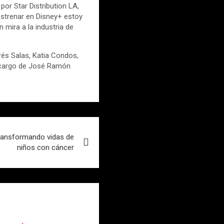
por Star Distribution LA,
estrenar en Disney+ estoy
 mira a la industria de
rés Salas, Katia Condos,
a cargo de José Ramón
ransformando vidas de
niños con cáncer