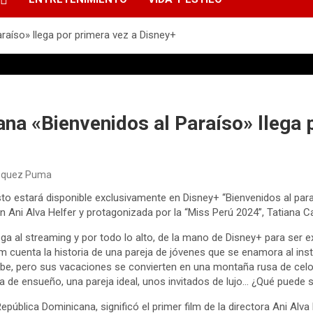
araíso» llega por primera vez a Disney+
ana «Bienvenidos al Paraíso» llega 
ásquez Puma
o estará disponible exclusivamente en Disney+ “Bienvenidos al paraís
an Ani Alva Helfer y protagonizada por la “Miss Perú 2024”, Tatiana Ca
lega al streaming y por todo lo alto, de la mano de Disney+ para ser 
lm cuenta la historia de una pareja de jóvenes que se enamora al ins
ribe, pero sus vacaciones se convierten en una montaña rusa de cel
a de ensueño, una pareja ideal, unos invitados de lujo… ¿Qué puede s
epública Dominicana, significó el primer film de la directora Ani Alva 