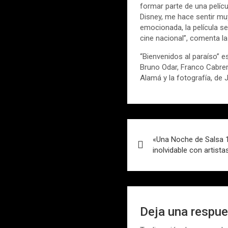
formar parte de una pelícu
Disney, me hace sentir mu
emocionada, la película se
cine nacional”, comenta la
“Bienvenidos al paraíso” 
Bruno Odar, Franco Cabrer
Alamá y la fotografía, de
Navegación
«Una Noche de Salsa 1
de
inolvidable con artista
entradas
Deja una respu