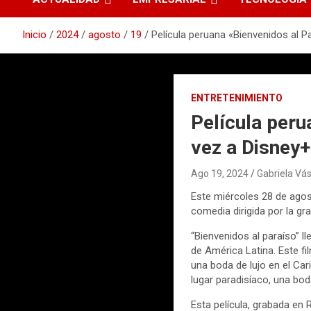
Inicio
2024
agosto
19
Película peruana «Bienvenidos al P
ENTRETENIMIENTO
Película peru
vez a Disney+
Ago 19, 2024
Gabriela V
Este miércoles 28 de agost
comedia dirigida por la gr
“Bienvenidos al paraíso” l
de América Latina. Este fi
una boda de lujo en el Ca
lugar paradisíaco, una bod
Esta película, grabada en R