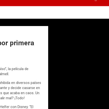
por primera
o”, la película de
lmell.
exhibida en diversos países
tante y decide casarse en
os que acaba en caos. Un
alir mal? ¡Todo!
Helfer con Disney. “El