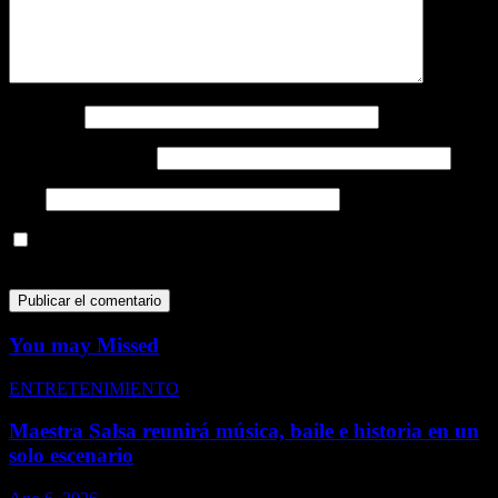
Nombre
*
Correo electrónico
*
Web
Guarda mi nombre, correo electrónico y web en este navegador
para la próxima vez que comente.
You may Missed
ENTRETENIMIENTO
Maestra Salsa reunirá música, baile e historia en un
solo escenario