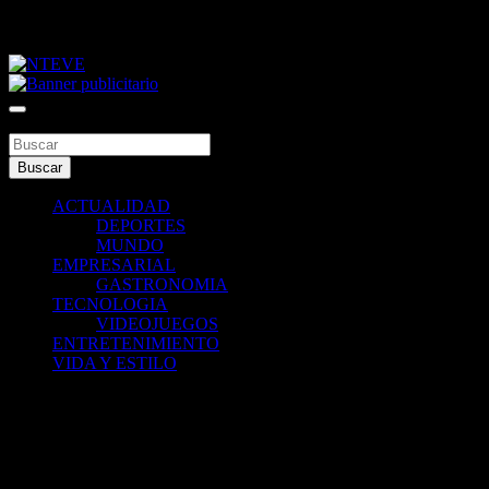
Saltar
viernes, agosto 7, 2026
al
contenido
Tu Canal
NTEVE
Buscar
Buscar
ACTUALIDAD
DEPORTES
MUNDO
EMPRESARIAL
GASTRONOMIA
TECNOLOGIA
VIDEOJUEGOS
ENTRETENIMIENTO
VIDA Y ESTILO