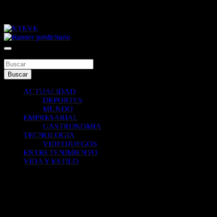
Saltar
viernes, agosto 7, 2026
al
contenido
Tu Canal
NTEVE
Buscar
Buscar
ACTUALIDAD
DEPORTES
MUNDO
EMPRESARIAL
GASTRONOMIA
TECNOLOGIA
VIDEOJUEGOS
ENTRETENIMIENTO
VIDA Y ESTILO