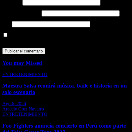
Nombre
*
Correo electrónico
*
Web
Guarda mi nombre, correo electrónico y web en este navegador
para la próxima vez que comente.
You may Missed
ENTRETENIMIENTO
Maestra Salsa reunirá música, baile e historia en un
solo escenario
Ago 6, 2026
Aracely Cruz Navarro
ENTRETENIMIENTO
Foo Fighters anuncia concierto en Perú como parte