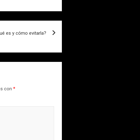
ué es y cómo evitarla?
os con
*