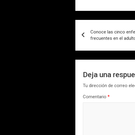
Navegación
Conoce las cinco enf
de
frecuentes en el adult
entradas
Deja una respu
Tu dirección de correo ele
Comentario
*