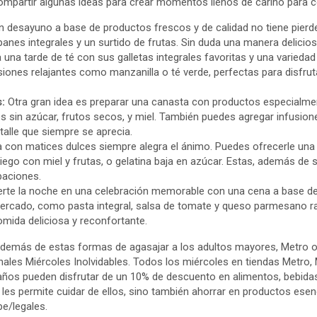
partir algunas ideas para crear momentos llenos de cariño para co
n desayuno a base de productos frescos y de calidad no tiene pierd
, panes integrales y un surtido de frutas. Sin duda una manera delicio
 una tarde de té con sus galletas integrales favoritas y una varied
ones relajantes como manzanilla o té verde, perfectas para disfru
:
Otra gran idea es preparar una canasta con productos especialme
es sin azúcar, frutos secos, y miel. También puedes agregar infusion
etalle que siempre se aprecia.
a con matices dulces siempre alegra el ánimo. Puedes ofrecerle una
iego con miel y frutas, o gelatina baja en azúcar. Estas, además de 
paciones.
rte la noche en una celebración memorable con una cena a base de 
ercado, como pasta integral, salsa de tomate y queso parmesano ra
omida deliciosa y reconfortante.
demás de estas formas de agasajar a los adultos mayores, Metro 
nales Miércoles Inolvidables. Todos los miércoles en tiendas Metro,
ños pueden disfrutar de un 10% de descuento en alimentos, bebidas
 les permite cuidar de ellos, sino también ahorrar en productos esen
pe/legales.