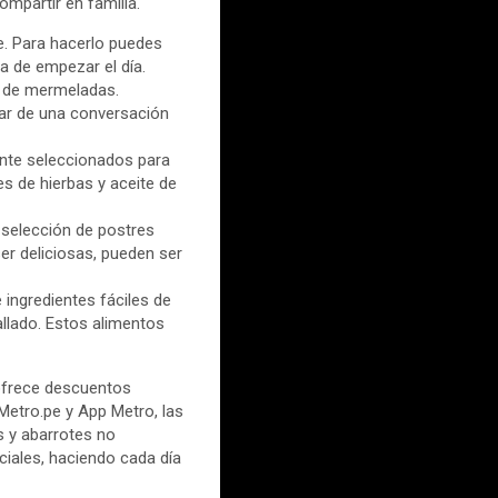
mpartir en familia.
e. Para hacerlo puedes
sa de empezar el día.
ad de mermeladas.
tar de una conversación
nte seleccionados para
es de hierbas y aceite de
 selección de postres
ser deliciosas, pueden ser
ingredientes fáciles de
llado. Estos alimentos
ofrece descuentos
 Metro.pe y App Metro, las
 y abarrotes no
ciales, haciendo cada día