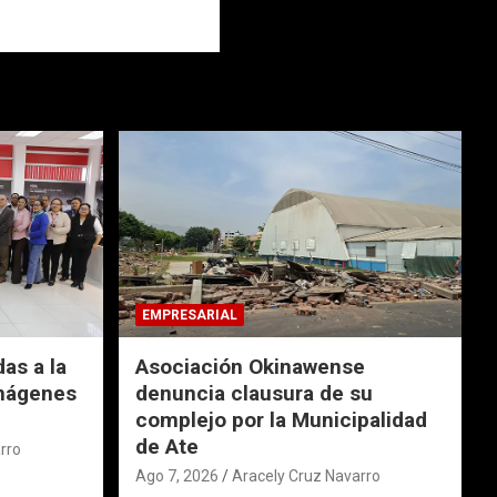
EMPRESARIAL
das a la
Asociación Okinawense
imágenes
denuncia clausura de su
complejo por la Municipalidad
de Ate
rro
Ago 7, 2026
Aracely Cruz Navarro