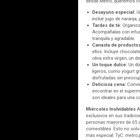
desde Metro, queremos com
Desayuno especial:
U
incluir jugo de naranja
Tardes de té:
Organiza
Acompáñalas con infusi
tranquila y agradable.
Canasta de productos
ellos. Incluye chocolat
oliva extra virgen, un d
Un toque dulce:
Un dí
ligeros, como yogurt gr
disfrutadas sin preocu
Deliciosa cena:
Convie
encontrar en el superm
son ideales para una c
Miércoles Inolvidables
A
exclusivos en sus tradicio
personas mayores de 65 a
comestibles. Esto no solo
más especial. TyC: metro.