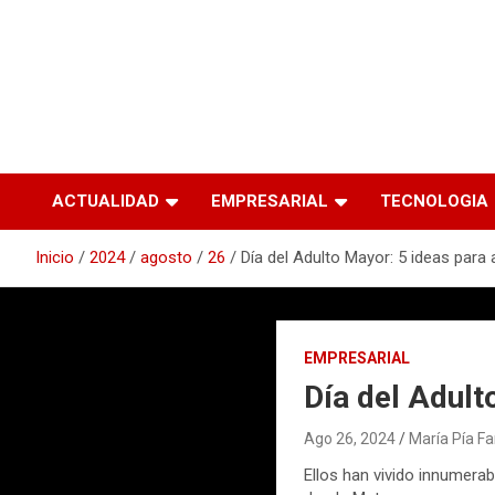
ACTUALIDAD
EMPRESARIAL
TECNOLOGIA
Inicio
2024
agosto
26
Día del Adulto Mayor: 5 ideas para 
EMPRESARIAL
Día del Adult
Ago 26, 2024
María Pía F
Ellos han vivido innumera