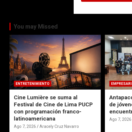
You may Missed
ENTRETENIMIENTO
EMPRESARI
Cine Lumière se suma al
Antapacc
Festival de Cine de Lima PUCP
de jóven
con programación franco-
encuentr
latinoamericana
Ago 7, 2026
Ago 7, 2026
Aracely Cruz Navarro