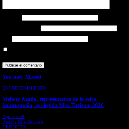
Nombre
*
Correo electrónico
*
Web
Guarda mi nombre, correo electrónico y web en este navegador
para la próxima vez que comente.
You may Missed
ENTRETENIMIENTO
Melany Azaña, representante de la selva
huanuqueña, es elegida Miss Turismo 2026
Ago 5, 2026
Aracely Cruz Navarro
DEPORTES