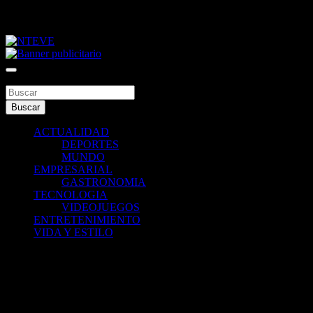
Saltar
jueves, agosto 6, 2026
al
contenido
Tu Canal
NTEVE
Buscar
Buscar
ACTUALIDAD
DEPORTES
MUNDO
EMPRESARIAL
GASTRONOMIA
TECNOLOGIA
VIDEOJUEGOS
ENTRETENIMIENTO
VIDA Y ESTILO