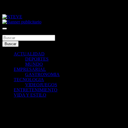
Saltar
jueves, agosto 6, 2026
al
contenido
Tu Canal
NTEVE
Buscar
Buscar
ACTUALIDAD
DEPORTES
MUNDO
EMPRESARIAL
GASTRONOMIA
TECNOLOGIA
VIDEOJUEGOS
ENTRETENIMIENTO
VIDA Y ESTILO