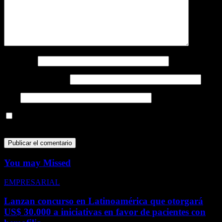
Nombre
*
Correo electrónico
*
Web
Guarda mi nombre, correo electrónico y web en este navegador
para la próxima vez que comente.
You may Missed
EMPRESARIAL
Lanzan concurso en Latinoamérica que otorgará
US$ 30.000 a iniciativas en favor de pacientes con