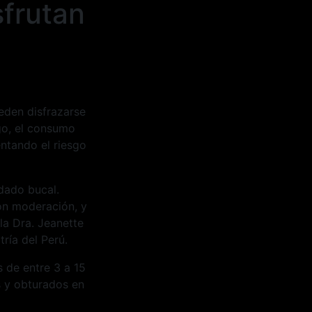
sfrutan
eden disfrazarse
go, el consumo
ntando el riesgo
dado bucal.
on moderación, y
la Dra. Jeanette
ía del Perú.
s de entre 3 a 15
s y obturados en