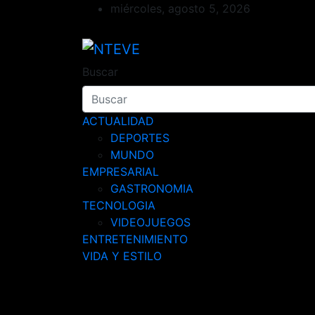
Saltar
miércoles, agosto 5, 2026
al
contenido
NTEVE
Tu Canal
Buscar
ACTUALIDAD
DEPORTES
MUNDO
EMPRESARIAL
GASTRONOMIA
TECNOLOGIA
VIDEOJUEGOS
ENTRETENIMIENTO
VIDA Y ESTILO