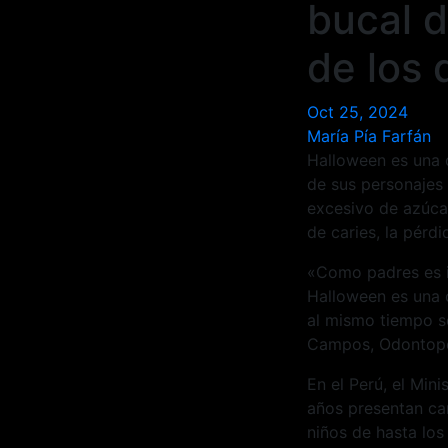
bucal d
de los 
Oct 25, 2024
María Pía Farfán
Halloween es una d
de sus personajes 
excesivo de azúca
de caries, la pérd
«Como padres es i
Halloween es una 
al mismo tiempo se
Campos, Odontoped
En el Perú, el Min
años presentan car
niños de hasta lo