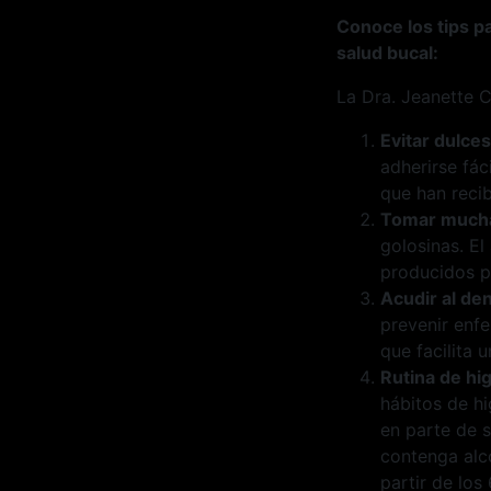
Conoce los tips p
salud bucal:
La Dra. Jeanette 
Evitar dulce
adherirse fác
que han reci
Tomar much
golosinas. El
producidos p
Acudir al den
prevenir enfe
que facilita 
Rutina de hi
hábitos de h
en parte de s
contenga alco
partir de lo