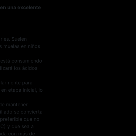
nen una excelente
ries. Suelen
as muelas en niños
e está consumiendo
lizará los ácidos
ularmente para
n etapa inicial, lo
 de mantener
llado se convierta
 preferible que no
PC) y que sea a
rada con más de