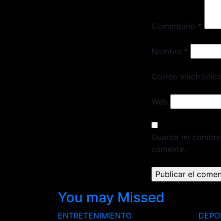
Comentario
*
Nombre
*
Correo electrónic
Web
Guarda mi nombre,
comente.
You may Missed
ENTRETENIMIENTO
DEPO