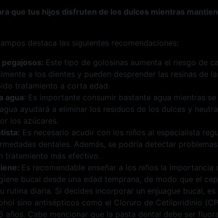
ara que tus hijos disfruten de los dulces mientras mantie
Campos destaca las siguientes recomendaciones:
s pegajosos:
Este tipo de golosinas aumenta el riesgo de ca
ilmente a los dientes y pueden desprender las resinas de l
bido tratamiento a corta edad.
a agua
: Es importante consumir bastante agua mientras s
 agua ayudará a eliminar los residuos de los dulces y neutra
or los azúcares.
tista:
Es necesario acudir con los niños al especialista reg
rmedades dentales. Además, se podría detectar problemas e
un tratamiento más efectivo.
giene:
Es recomendable enseñar a los niños la importancia
igiene bucal desde una edad temprana, de modo que el cepi
u rutina diaria. Si decides incorporar un enjuague bucal, es
hol sino antisépticos como el Cloruro de Cetilpiridinio (C
s 6 años. Cabe mencionar que la pasta dental debe ser fluo