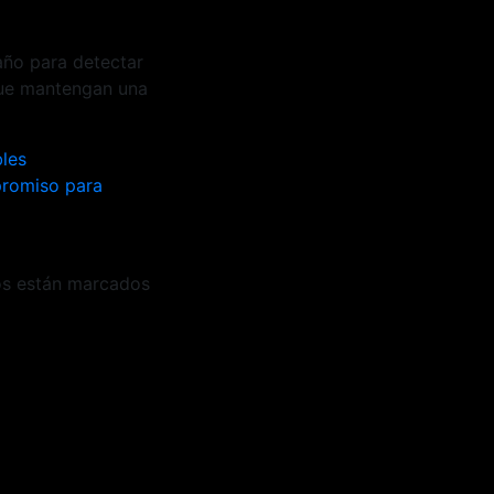
año para detectar
que mantengan una
bles
promiso para
os están marcados