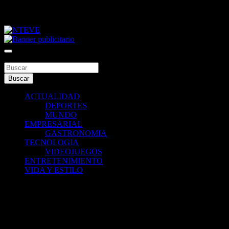
Saltar
viernes, agosto 7, 2026
al
contenido
Tu Canal
NTEVE
Buscar
Buscar
ACTUALIDAD
DEPORTES
MUNDO
EMPRESARIAL
GASTRONOMIA
TECNOLOGIA
VIDEOJUEGOS
ENTRETENIMIENTO
VIDA Y ESTILO