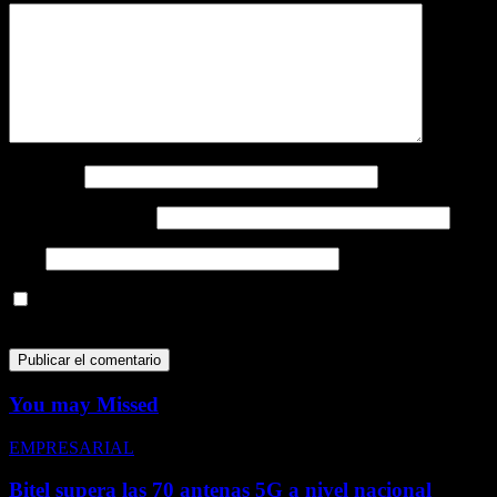
Nombre
*
Correo electrónico
*
Web
Guarda mi nombre, correo electrónico y web en este navegador
para la próxima vez que comente.
You may Missed
EMPRESARIAL
Bitel supera las 70 antenas 5G a nivel nacional