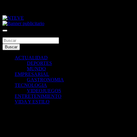
Saltar
viernes, agosto 7, 2026
al
contenido
Tu Canal
NTEVE
Buscar
Buscar
ACTUALIDAD
DEPORTES
MUNDO
EMPRESARIAL
GASTRONOMIA
TECNOLOGIA
VIDEOJUEGOS
ENTRETENIMIENTO
VIDA Y ESTILO