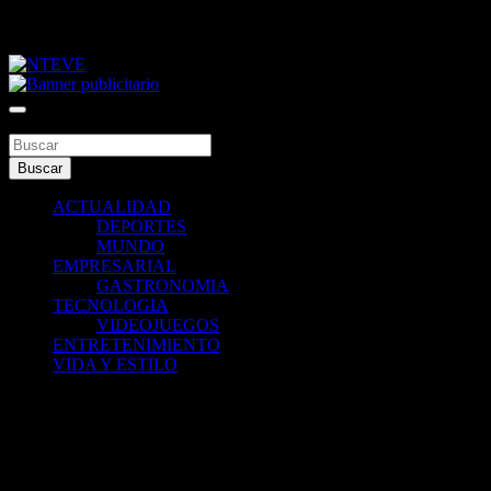
Saltar
viernes, agosto 7, 2026
al
contenido
Tu Canal
NTEVE
Buscar
Buscar
ACTUALIDAD
DEPORTES
MUNDO
EMPRESARIAL
GASTRONOMIA
TECNOLOGIA
VIDEOJUEGOS
ENTRETENIMIENTO
VIDA Y ESTILO