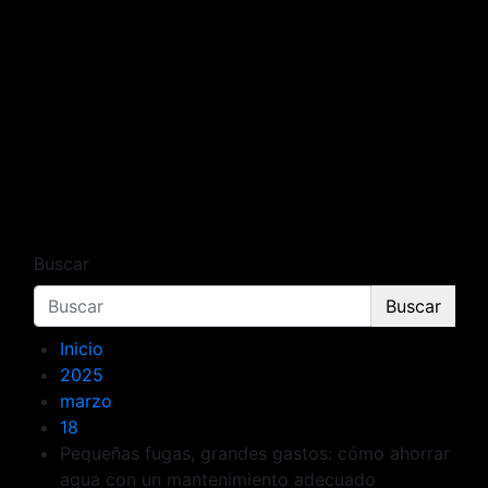
Buscar
Buscar
Inicio
2025
marzo
18
Pequeñas fugas, grandes gastos: cómo ahorrar
agua con un mantenimiento adecuado