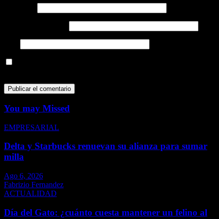
Nombre
*
Correo electrónico
*
Web
Guarda mi nombre, correo electrónico y web en este navegador
para la próxima vez que comente.
You may Missed
EMPRESARIAL
Delta y Starbucks renuevan su alianza para sumar
milla
Ago 6, 2026
Fabrizio Fernandez
ACTUALIDAD
Día del Gato: ¿cuánto cuesta mantener un felino al