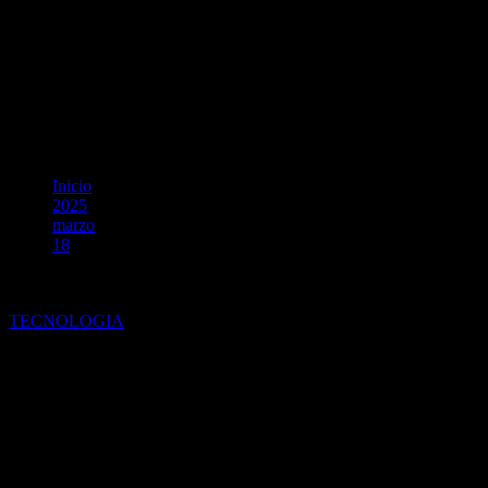
Inicio
2025
marzo
18
Prevención de delitos cibernéticos: medidas prácticas para
proteger datos personales y los de tu empresa
TECNOLOGIA
Prevención de delitos
cibernéticos: medidas prácticas
para proteger datos personales