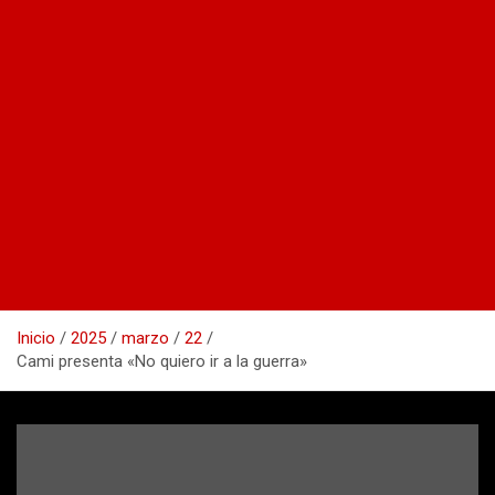
Inicio
2025
marzo
22
Cami presenta «No quiero ir a la guerra»