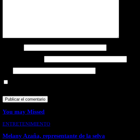
Nombre
*
Correo electrónico
*
Web
Guarda mi nombre, correo electrónico y web en este navegador
para la próxima vez que comente.
You may Missed
ENTRETENIMIENTO
Melany Azaña, representante de la selva