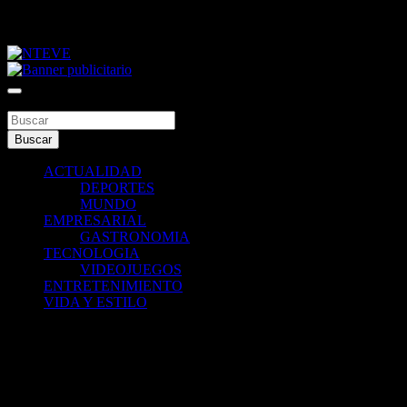
Saltar
jueves, agosto 6, 2026
al
contenido
Tu Canal
NTEVE
Buscar
Buscar
ACTUALIDAD
DEPORTES
MUNDO
EMPRESARIAL
GASTRONOMIA
TECNOLOGIA
VIDEOJUEGOS
ENTRETENIMIENTO
VIDA Y ESTILO