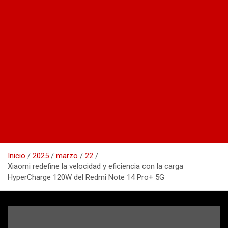
Inicio
2025
marzo
22
Xiaomi redefine la velocidad y eficiencia con la carga
HyperCharge 120W del Redmi Note 14 Pro+ 5G