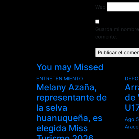
Web
Guarda mi nombre,
comente.
You may Missed
ENTRETENIMIENTO
DEPO
Melany Azaña,
Arr
representante de
de 
la selva
U1
huanuqueña, es
Ago 5
elegida Miss
Arace
Turismo 2026