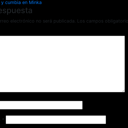
 y cumbia en Minka
respuesta
rreo electrónico no será publicada.
Los campos obligatori
o
*