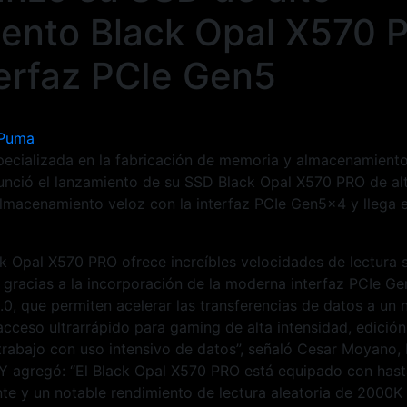
iento Black Opal X570 
terfaz PCIe Gen5
 Puma
pecializada en la fabricación de memoria y almacenamient
nció el lanzamiento de su SSD Black Opal X570 PRO de al
lmacenamiento veloz con la interfaz PCIe Gen5x4 y llega 
k Opal X570 PRO ofrece increíbles velocidades de lectura 
gracias a la incorporación de la moderna interfaz PCIe Ge
, que permiten acelerar las transferencias de datos a un n
cceso ultrarrápido para gaming de alta intensidad, edición
 trabajo con uso intensivo de datos”, señaló Cesar Moyano,
. Y agregó: “El Black Opal X570 PRO está equipado con has
e y un notable rendimiento de lectura aleatoria de 2000K 