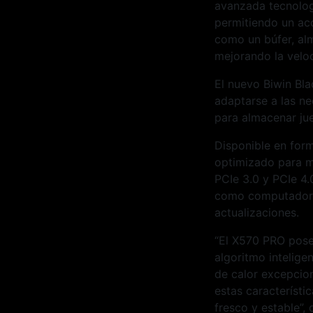
avanzada tecnologí
permitiendo un acc
como un búfer, al
mejorando la veloc
El nuevo Biwin Bl
adaptarse a las ne
para almacenar ju
Disponible en for
optimizado para m
PCIe 3.0 y PCIe 4.
como computadoras
actualizaciones.
“El X570 PRO pose
algoritmo intelige
de calor excepcion
estas característi
fresco y estable”,