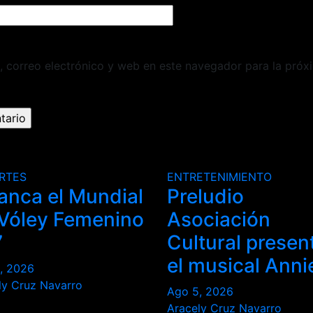
 correo electrónico y web en este navegador para la próx
RTES
ENTRETENIMIENTO
anca el Mundial
Preludio
Vóley Femenino
Asociación
7
Cultural presen
el musical Anni
, 2026
ly Cruz Navarro
Ago 5, 2026
Aracely Cruz Navarro