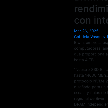
rendim
con in
Mar 26, 2025
Gabriela Vásquez
Biwin, empresa es
computadoras, anu
que proporciona a
hasta 4 TB.
“Nuestro SSD Blac
hasta 14000 MB/s, 
protocolo NVMe 2.0
diseñado para un a
escala y flujos de
regional de Biwin
DRAM independient