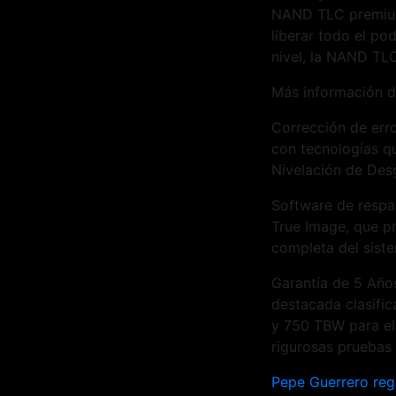
NAND TLC premium 
liberar todo el p
nivel, la NAND TL
Más información d
Corrección de err
con tecnologías q
Nivelación de Des
Software de respa
True Image, que pr
completa del sist
Garantía de 5 Años
destacada clasifi
y 750 TBW para el 
rigurosas pruebas 
Navegac
Pepe Guerrero reg