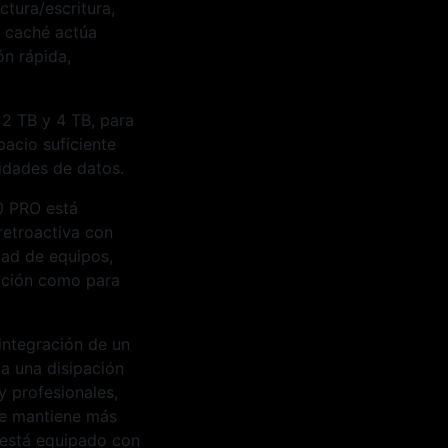
tura/escritura,
a caché actúa
n rápida,
 2 TB y 4 TB, para
pacio suficiente
idades de datos.
0 PRO está
retroactiva con
dad de equipos,
ación como para
integración de un
za una disipación
y profesionales,
 se mantiene más
D está equipado con