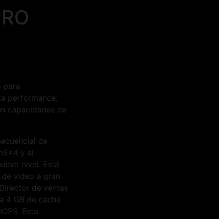
PRO
o para
ta performance,
en capacidades de
secuencial de
n5×4 y el
uevo nivel. Está
 de video a gran
 Director de ventas
ta 4 GB de caché
IOPS. Esta