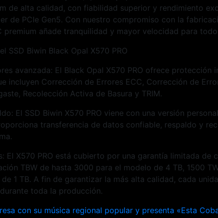
de alta calidad, con fiabilidad superior y rendimiento ex
oder de PCIe Gen5. Con nuestro compromiso con la fabricac
C premium añade tranquilidad y mayor velocidad para todos
el SSD Biwin Black Opal X570 PRO
ores avanzada: El Black Opal X570 PRO ofrece protección i
ue incluyen Corrección de Errores ECC, Corrección de Err
gaste, Recolección Activa de Basura y TRIM.
ldo: El SSD Biwin X570 PRO viene con una versión persona
oporciona transferencia de datos confiable, respaldo y re
ema.
: El X570 PRO está cubierto por una garantía limitada de 
cación TBW de hasta 3000 para el modelo de 4 TB, 1500 TW
de 1 TB. A fin de garantizar la más alta calidad, cada uni
durante toda la producción.
ión
resa con su música regional popular y presenta «Esta Cob