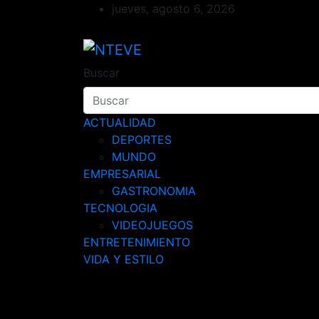
Saltar
jueves, agosto 6, 2026
al
contenido
NTEVE
Tu Canal
Buscar
ACTUALIDAD
DEPORTES
MUNDO
EMPRESARIAL
GASTRONOMIA
TECNOLOGIA
VIDEOJUEGOS
ENTRETENIMIENTO
VIDA Y ESTILO