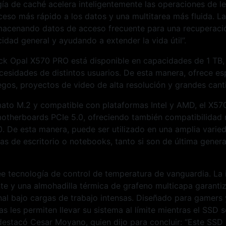
a de caché acelera inteligentemente las operaciones de lec
eso más rápido a los datos y una multitarea más fluida. L
macenando datos de acceso frecuente para una recuperació
idad general y ayudando a extender la vida útil”.
ack Opal X570 PRO está disponible en capacidades de 1 TB,
cesidades de distintos usuarios. De esta manera, ofrece es
egos, proyectos de video de alta resolución y grandes cant
mato M.2 y compatible con plataformas Intel y AMD, el X57
otherboards PCIe 5.0, ofreciendo también compatibilidad 
0. De esta manera, puede ser utilizado en una amplia varie
 de escritorio o notebooks, tanto si son de última gener
e tecnología de control de temperatura de vanguardia. La 
nte y una almohadilla térmica de grafeno multicapa garanti
al bajo cargas de trabajo intensas. Diseñado para gamers 
cas les permiten llevar su sistema al límite mientras el SSD
 destacó Cesar Moyano, quien dijo para concluir: “Este SS