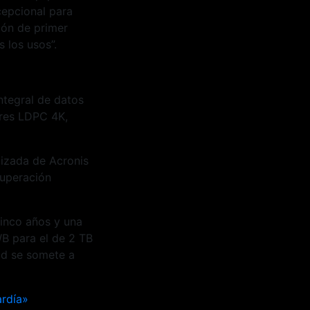
cepcional para
ión de primer
 los usos”.
ntegral de datos
ores LDPC 4K,
lizada de Acronis
cuperación
cinco años y una
B para el de 2 TB
dad se somete a
ardía»