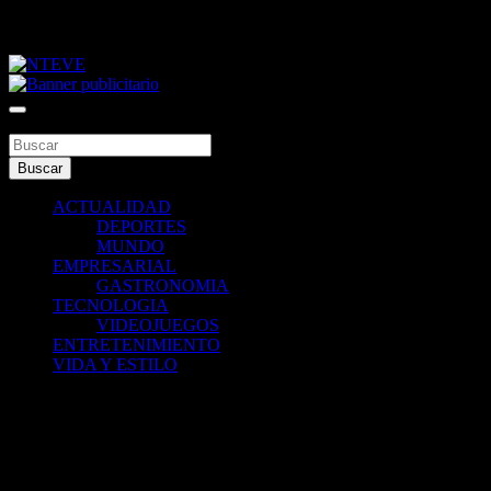
Saltar
viernes, agosto 7, 2026
al
contenido
Tu Canal
NTEVE
Buscar
Buscar
ACTUALIDAD
DEPORTES
MUNDO
EMPRESARIAL
GASTRONOMIA
TECNOLOGIA
VIDEOJUEGOS
ENTRETENIMIENTO
VIDA Y ESTILO