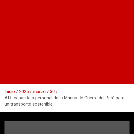
Inicio
2025
marzo
30
ATU capacita a personal de la Marina de Guerra del Perú para
un transporte sostenible