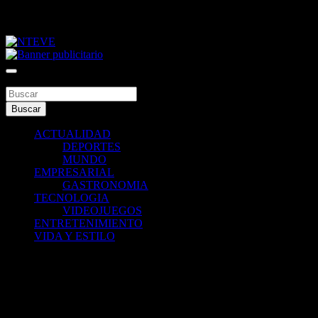
Saltar
viernes, agosto 7, 2026
al
contenido
Tu Canal
NTEVE
Buscar
Buscar
ACTUALIDAD
DEPORTES
MUNDO
EMPRESARIAL
GASTRONOMIA
TECNOLOGIA
VIDEOJUEGOS
ENTRETENIMIENTO
VIDA Y ESTILO