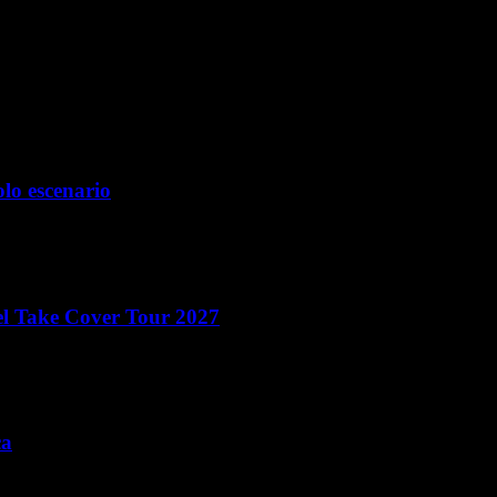
ara la próxima vez que comente.
olo escenario
el Take Cover Tour 2027
ca