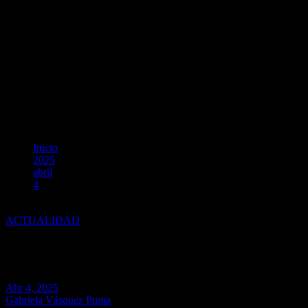
Inicio
2025
abril
4
Blefaritis: ¿qué causa esta enfermedad ocular y cómo se trata?
ACTUALIDAD
Blefaritis: ¿qué causa esta enf
Abr 4, 2025
Gabriela Vásquez Puma