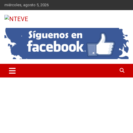
Saltar
miércoles, agosto 5, 2026
al
contenido
Tu Canal
NTEVE