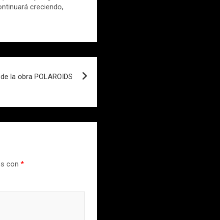
ontinuará creciendo,
 de la obra POLAROIDS
os con
*