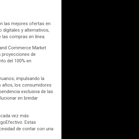
án las mejores ofertas en
digitales y alternativos,
e las compras en línea.
ts and Commerce Market
n proyecciones de
nto del 100% en
ruanos, impulsando la
os años, los consumidores
pendencia exclusiva de las
lucionar en brindar
, cada vez más
goEfectivo. Estas
ecesidad de contar con una