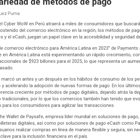
variedad de métodos de pago
quez Puma
il, el Cyber WoW en Perú atraerá a miles de consumidores que buscar
sostenido del comercio electrónico en la región, los métodos de pago 
es y el eCash, juegan un papel clave en la accesibilidad y seguridad d
n de comercio electrónico para América Latina en 2023” de Paymen
e en América Latina está experimentando un rápido crecimiento, co
ccionales de $923 billones para el 2025, lo que representa un aume
pasado.
marcó un antes y un después en los hábitos de consumo de los pe
io y acelerando la adopción de nuevas formas de pago. En los últim
encia creciente por métodos de pago digitales, dejando atrás la de
to tradicionales, por lo que los comercios también han tenido que evo
 para los consumidores para agilizar las transacciones.
the Wallet de Paysafe, empresa líder mundial en soluciones de pago
lleteras digitales, así como por soluciones de pago eCash como Pa
suarios realizar compras en línea de manera flexible y segura, sin n
clave para la inclusión financiera en el país.