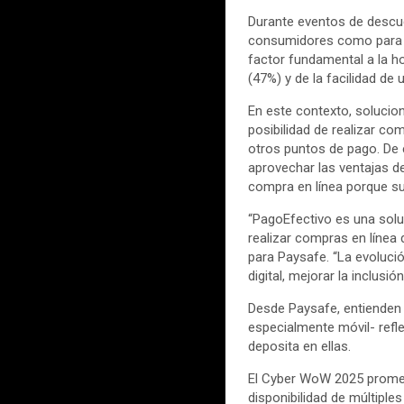
Durante eventos de descu
consumidores como para co
factor fundamental a la h
(47%) y de la facilidad de
En este contexto, soluci
posibilidad de realizar c
otros puntos de pago. De
aprovechar las ventajas d
compra en línea porque su
“PagoEfectivo es una soluc
realizar compras en línea
para Paysafe. “La evolució
digital, mejorar la inclusi
Desde Paysafe, entienden q
especialmente móvil- refle
deposita en ellas.
El Cyber WoW 2025 promete
disponibilidad de múltiple