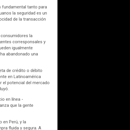
 fundamental tanto para
uanos la seguridad es un
ocidad de la transacción
 consumidores la
agentes corresponsales y
pueden igualmente
4% ha abandonado una
eta de crédito o débito
ente en Latinoamérica
r el potencial del mercado
luyó.
io en línea -
fianza que la gente
 en Perú, y la
pra fluida y segura. A