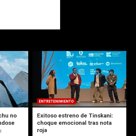
ENTRETENIMIENTO
chu no
Exitoso estreno de Tinskani:
ndose
choque emocional tras nota
roja
z