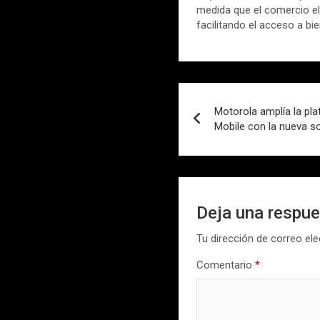
medida que el comercio el
facilitando el acceso a bi
Navegación
Motorola amplía la pla
de
Mobile con la nueva 
entradas
Deja una respu
Tu dirección de correo ele
Comentario
*