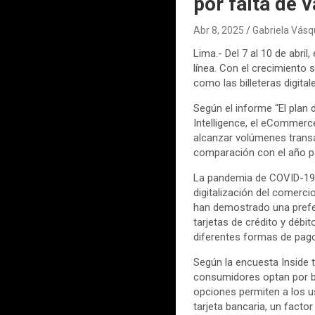
por falta de 
Abr 8, 2025
Gabriela Vás
Lima.- Del 7 al 10 de abr
línea. Con el crecimiento 
como las billeteras digital
Según el informe “El pla
Intelligence, el eCommerc
alcanzar volúmenes transa
comparación con el año 
La pandemia de COVID-19 
digitalización del comerc
han demostrado una prefer
tarjetas de crédito y débi
diferentes formas de pago
Según la encuesta Inside 
consumidores optan por bi
opciones permiten a los u
tarjeta bancaria, un factor 