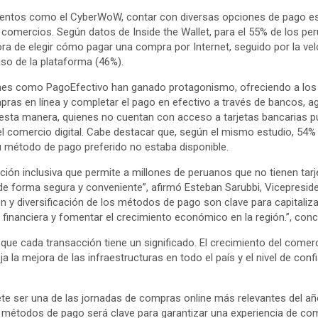
entos como el CyberWoW, contar con diversas opciones de pago es
mercios. Según datos de Inside the Wallet, para el 55% de los per
ora de elegir cómo pagar una compra por Internet, seguido por la vel
 uso de la plataforma (46%).
ones como PagoEfectivo han ganado protagonismo, ofreciendo a los
ompras en línea y completar el pago en efectivo a través de bancos, 
 esta manera, quienes no cuentan con acceso a tarjetas bancarias 
el comercio digital. Cabe destacar que, según el mismo estudio, 5
 método de pago preferido no estaba disponible.
ión inclusiva que permite a millones de peruanos que no tienen tarj
 de forma segura y conveniente”, afirmó Esteban Sarubbi, Vicepresid
n y diversificación de los métodos de pago son clave para capitaliza
ón financiera y fomentar el crecimiento económico en la región.”, conc
ue cada transacción tiene un significado. El crecimiento del comerc
ja la mejora de las infraestructuras en todo el país y el nivel de con
 ser una de las jornadas de compras online más relevantes del año
s métodos de pago será clave para garantizar una experiencia de com