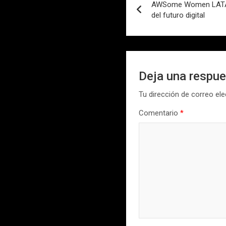
AWSome Women LATAM
de
del futuro digital
entradas
Deja una respu
Tu dirección de correo ele
Comentario
*