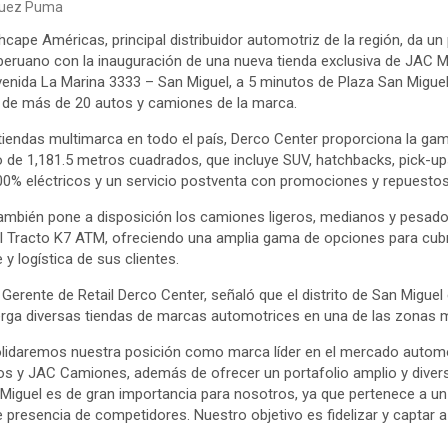
quez Puma
hcape Américas, principal distribuidor automotriz de la región, da un 
eruano con la inauguración de una nueva tienda exclusiva de JAC Mo
enida La Marina 3333 – San Miguel, a 5 minutos de Plaza San Miguel 
n de más de 20 autos y camiones de la marca.
 tiendas multimarca en todo el país, Derco Center proporciona la g
de 1,181.5 metros cuadrados, que incluye SUV, hatchbacks, pick-up
100% eléctricos y un servicio postventa con promociones y repuestos 
 también pone a disposición los camiones ligeros, medianos y pesad
 Tracto K7 ATM, ofreciendo una amplia gama de opciones para cubri
y logística de sus clientes.
 Gerente de Retail Derco Center, señaló que el distrito de San Migue
erga diversas tiendas de marcas automotrices en una de las zonas 
olidaremos nuestra posición como marca líder en el mercado automo
 y JAC Camiones, además de ofrecer un portafolio amplio y diversi
n Miguel es de gran importancia para nosotros, ya que pertenece a u
 presencia de competidores. Nuestro objetivo es fidelizar y captar a 