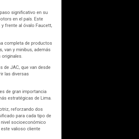
paso significativo en su
tors en el país. Este
y frente al óvalo Faucett,
ama completa de productos
s, van y minibus, además
originales.
os de JAC, que van desde
r las diversas
l es de gran importancia
más estratégicas de Lima.
triz, reforzando dos
ficado para cada tipo de
n nivel socioeconómico
este valioso cliente