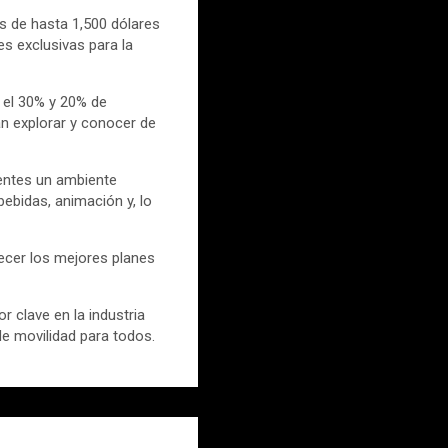
s de hasta 1,500 dólares
s exclusivas para la
 el 30% y 20% de
n explorar y conocer de
ientes un ambiente
bebidas, animación y, lo
ecer los mejores planes
 clave en la industria
de movilidad para todos.