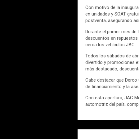
Con motivo de la inaugura
en unidades y SOAT gratu
postventa, asegurando así 
Durante el primer mes de 
descuentos en repuestos o
cerca los vehículos JAC.
Todos los sábados de abril
divertido y promociones ex
más destacado, descuentos
Cabe destacar que Derco 
de financiamiento y la ase
Con esta apertura, JAC Mo
automotriz del país, compr
Navegación