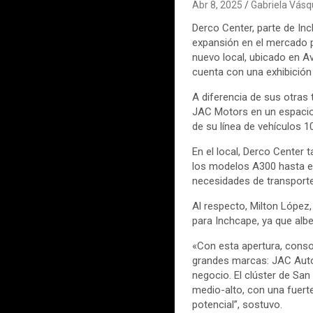
Abr 8, 2025
Gabriela Vás
Derco Center, parte de Inc
expansión en el mercado p
nuevo local, ubicado en Av
cuenta con una exhibició
A diferencia de sus otras
JAC Motors en un espacio 
de su línea de vehículos 
En el local, Derco Center
los modelos A300 hasta el
necesidades de transporte 
Al respecto, Milton López,
para Inchcape, ya que alb
«Con esta apertura, cons
grandes marcas: JAC Autos
negocio. El clúster de Sa
medio-alto, con una fuerte
potencial”, sostuvo.