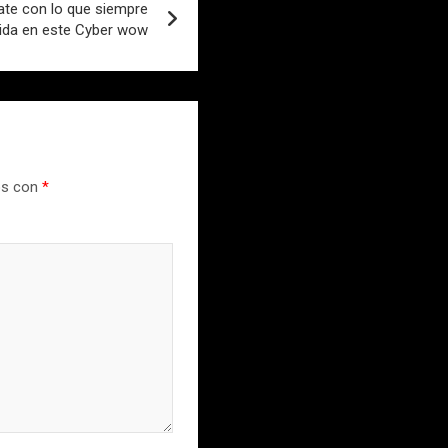
ate con lo que siempre
 vida en este Cyber wow
os con
*