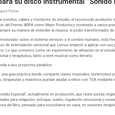
epara su disco instrumental “Sonido 
squez Puma
 sonidos, cables y monitores de estudio, el reconocido productor m
or del Premio ARPA como Mejor Productor,y nominado a varios pre
siempre su manera de entender la música: el poder transformador de 
monizador sobre el sistema nervioso y el cerebro humano, esta frec
eso de estimulación sensorial que Lemus empezó a aplicar con sus
o. Lo que comenzó como un experimento de afinación en el estudio,
onal y terapéutica, tanto a nivel musical como literario.
vida a dos proyectos paralelos:
l”, una guía práctica donde comparte claves musicales, testimonio
es, terapeutas y maestros puedan ayudar a niños con TEA mediante e
Sonido Especial”, actualmente en producción, que reúne piezas ori
adas para relajación, enfoque, sueño, regulación emocional y conexi
nora del libro, pensado para escucharse en casa, en sesiones terape