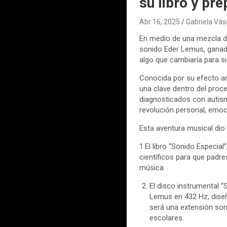
su libro y pr
Abr 16, 2025
Gabriela Vá
En medio de una mezcla de
sonido Eder Lemus, ganad
algo que cambiaría para 
Conocida por su efecto ar
una clave dentro del proc
diagnosticados con autism
revolución personal, emoci
Esta aventura musical dio 
1.El libro “Sonido Especia
científicos para que padr
música.
El disco instrumental “
Lemus en 432 Hz, diseñ
será una extensión so
escolares.