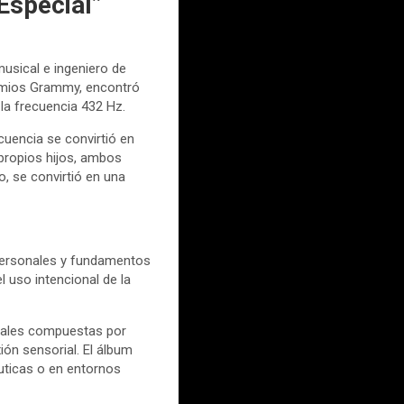
Especial”
usical e ingeniero de
mios Grammy, encontró
la frecuencia 432 Hz.
uencia se convirtió en
 propios hijos, ambos
 se convirtió en una
s personales y fundamentos
l uso intencional de la
ginales compuestas por
ón sensorial. El álbum
́uticas o en entornos