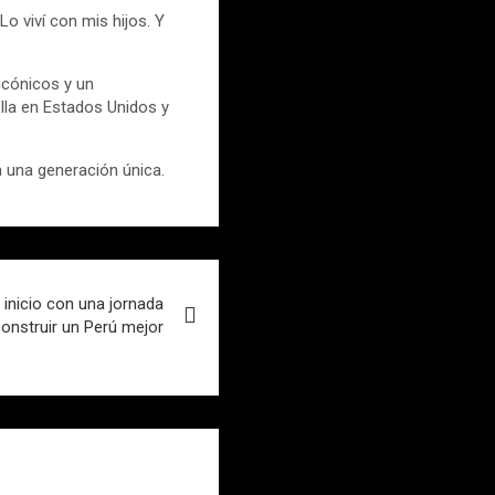
o viví con mis hijos. Y
icónicos y un
lla en Estados Unidos y
una generación única.
 inicio con una jornada
construir un Perú mejor