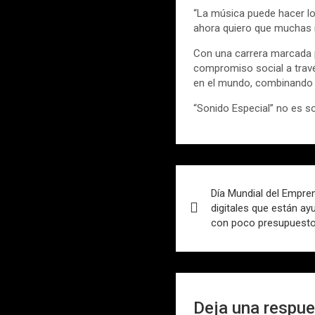
“La música puede hacer lo
ahora quiero que muchas m
Con una carrera marcada po
compromiso social a trave
en el mundo, combinando te
“Sonido Especial” no es so
Navegación
Día Mundial del Empre
de
digitales que están a
con poco presupuest
entradas
Deja una respu