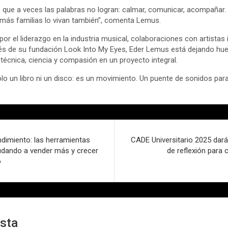
 que a veces las palabras no logran: calmar, comunicar, acompañar. L
ás familias lo vivan también”, comenta Lemus.
r el liderazgo en la industria musical, colaboraciones con artistas 
́s de su fundación Look Into My Eyes, Eder Lemus está dejando hue
́cnica, ciencia y compasión en un proyecto integral.
lo un libro ni un disco: es un movimiento. Un puente de sonidos para 
ndimiento: las herramientas
CADE Universitario 2025 dará
yudando a vender más y crecer
de reflexión para 
o
esta