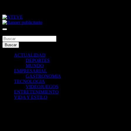
Saltar
viernes, agosto 7, 2026
al
contenido
Tu Canal
NTEVE
Buscar
Buscar
ACTUALIDAD
DEPORTES
MUNDO
EMPRESARIAL
GASTRONOMIA
TECNOLOGIA
VIDEOJUEGOS
ENTRETENIMIENTO
VIDA Y ESTILO