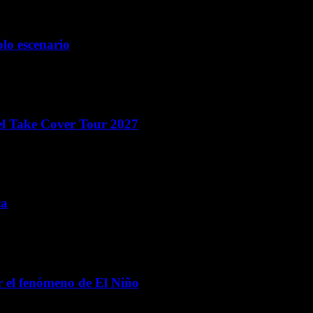
olo escenario
el Take Cover Tour 2027
ca
 el fenómeno de El Niño