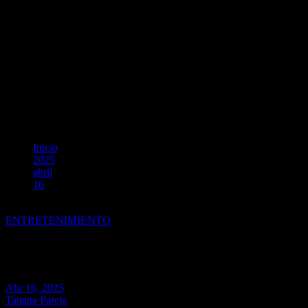
Inicio
2025
abril
16
Fede Vigevani, el youtuber en español más seguido, llega por p
ENTRETENIMIENTO
Fede Vigevani, el youtuber en e
Abr 16, 2025
Tatiana Pareja