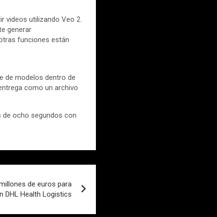
 videos utilizando Veo 2.
te generar
 otras funciones están
le de modelos dentro de
 entrega como un archivo
os de ocho segundos con
 millones de euros para
n DHL Health Logistics