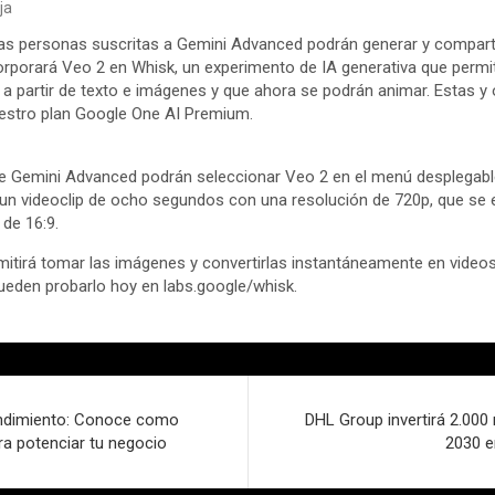
ja
as personas suscritas a Gemini Advanced podrán generar y compartir
rporará Veo 2 en Whisk, un experimento de IA generativa que permi
 a partir de texto e imágenes y que ahora se podrán animar. Estas y
uestro plan Google One AI Premium.
 de Gemini Advanced podrán seleccionar Veo 2 en el menú desplegab
 un videoclip de ocho segundos con una resolución de 720p, que se
de 16:9.
mitirá tomar las imágenes y convertirlas instantáneamente en vide
ueden probarlo hoy en labs.google/whisk.
endimiento: Conoce como
DHL Group invertirá 2.000
ara potenciar tu negocio
2030 e