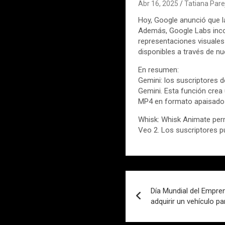
Abr 16, 2025
Tatiana Pare
Hoy, Google anunció que l
Además, Google Labs inco
representaciones visuales
disponibles a través de n
En resumen:
Gemini: los suscriptores
Gemini. Esta función crea
MP4 en formato apaisado 
Whisk: Whisk Animate per
Veo 2. Los suscriptores p
Navegación
Día Mundial del Empr
de
adquirir un vehículo p
entradas