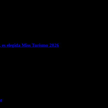
ara la próxima vez que comente.
 es elegida Miss Turismo 2026
ie