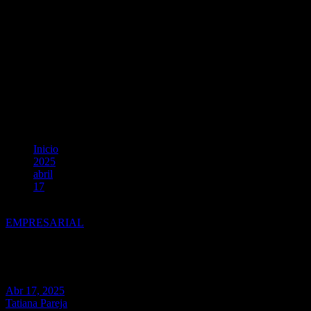
Inicio
2025
abril
17
Inn•kind FIEd Perú 2025, El Foro de Educación Superior que e
EMPRESARIAL
Inn•kind FIEd Perú 2025, El Fo
Abr 17, 2025
Tatiana Pareja