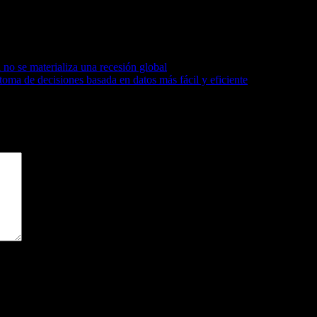
spectiva holística como ecosistema con la participación de todos los act
nidad educativa superior de Latinoamérica, consolidándose como un ref
no se materializa una recesión global
oma de decisiones basada en datos más fácil y eficiente
gatorios están marcados con
*