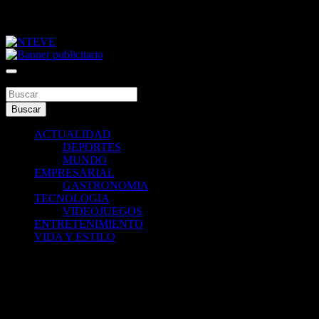
Saltar
jueves, agosto 6, 2026
al
contenido
Tu Canal
NTEVE
Buscar
Buscar
ACTUALIDAD
DEPORTES
MUNDO
EMPRESARIAL
GASTRONOMIA
TECNOLOGIA
VIDEOJUEGOS
ENTRETENIMIENTO
VIDA Y ESTILO