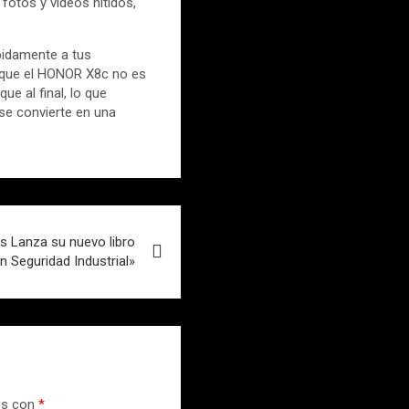
fotos y videos nítidos,
pidamente a tus
es que el HONOR X8c no es
e al final, lo que
se convierte en una
 Lanza su nuevo libro
n Seguridad Industrial»
os con
*