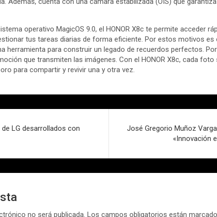
a. Además, cuenta con una cámara estabilizada (OIS) que garantiza 
sistema operativo MagicOS 9.0, el HONOR X8c te permite acceder rá
gestionar tus tareas diarias de forma eficiente. Por estos motivos 
a herramienta para construir un legado de recuerdos perfectos. Porqu
emoción que transmiten las imágenes. Con el HONOR X8c, cada foto 
oro para compartir y revivir una y otra vez.
 de LG desarrollados con
José Gregorio Muñoz Vargas
«Innovación e
esta
ctrónico no será publicada.
Los campos obligatorios están marcad