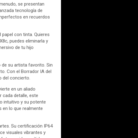
A menudo, se presentan
vanzada tecnología de
 imperfectos en recuerdos
 papel con tinta. Quieres
X8c, puedes eliminarla y
ersivo de tu hijo
 de su artista favorito. Sin
to. Con el Borrador IA del
 del concierto.
erte en un aliado
cada detalle, este
 intuitivo y su potente
s en lo que realmente
tes. Su certificación IP64
ce visuales vibrantes y