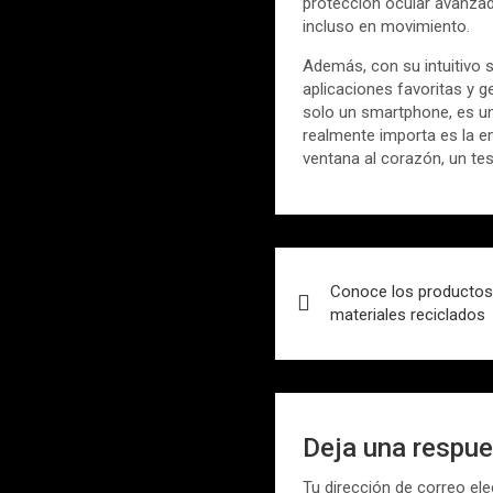
protección ocular avanzad
incluso en movimiento.
Además, con su intuitivo 
aplicaciones favoritas y 
solo un smartphone, es un
realmente importa es la 
ventana al corazón, un tes
Navegación
Conoce los productos
de
materiales reciclados
entradas
Deja una respu
Tu dirección de correo ele