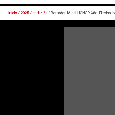
Inicio
2025
abril
21
Borrador IA del HONOR X8c: Elimina lo