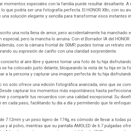
turar momentos especiales con la familia puede resultar desafiante. 
n lo que podría ser una fotografía perfecta. El HONOR X8c, con su a
ce una solución elegante y sencilla para transformar esos instantes
escrito una nota llena de amor, pero accidentalmente ha manchado el
 especial, pero la mancha lo arruina. Con el Borrador IA del HONOR 
 Además, con la cámara frontal de 50MP, puedes tomar un retrato inm
urando su expresión de cariño con una claridad sorprendente.
concierto al aire libre y quieres tomar una foto de tu hija disfrutando
se ha colocado justo delante, bloqueando la vista de tu hija en la fo
r a la persona y capturar una imagen perfecta de tu hija disfrutando
no solo ofrece una edición fotográfica avanzada, sino que se convi
. Desde capturar los momentos más espontáneos hasta perfeccionar 
vir y compartir tus recuerdos con una calidad excepcional. Su diseño
en cada paso, facilitando tu día a día y permitiendo que te enfoque
 de 7.12mm y un peso ligero de 174g, es cómodo de llevar a todas par
gua y al polvo, mientras que su pantalla AMOLED de 6.7 pulgadas ofre