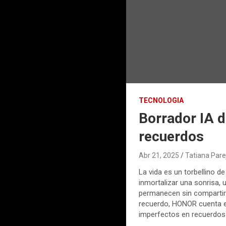
TECNOLOGIA
Borrador IA d
recuerdos
Abr 21, 2025
Tatiana Pare
La vida es un torbellino
inmortalizar una sonrisa,
permanecen sin compartir
recuerdo, HONOR cuenta e
imperfectos en recuerdos 