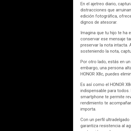
En el ajetreo diario, cap
distracciones que arruina
edición fotográfica, ofre
dignos de atesorar.
Imagina que tu hijo te ha 
conservar ese mensaje tan
preservar la nota intacta.
sosteniendo la nota, capt
Por otro lado, estás en un 
embargo, una persona alta 
HONOR X8c, puedes elimina
Es así como el HONOR X8c 
indispensable para todos
smartphone te permite revi
rendimiento te acompañan 
importa.
Con un perfil ultradelgado
garantiza resistencia al a