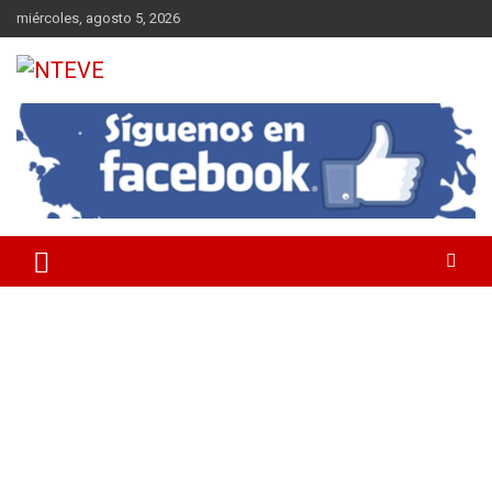
Saltar
miércoles, agosto 5, 2026
al
contenido
Tu Canal
NTEVE