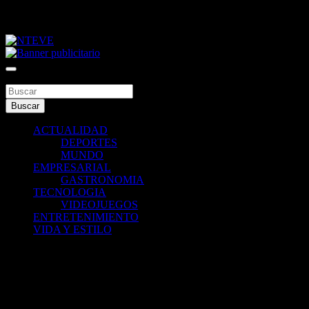
Saltar
viernes, agosto 7, 2026
al
contenido
Tu Canal
NTEVE
Buscar
Buscar
ACTUALIDAD
DEPORTES
MUNDO
EMPRESARIAL
GASTRONOMIA
TECNOLOGIA
VIDEOJUEGOS
ENTRETENIMIENTO
VIDA Y ESTILO