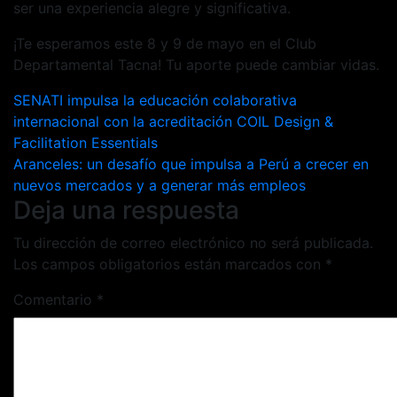
ser una experiencia alegre y significativa.
¡Te esperamos este 8 y 9 de mayo en el Club
Departamental Tacna! Tu aporte puede cambiar vidas.
Navegación
SENATI impulsa la educación colaborativa
internacional con la acreditación COIL Design &
de
Facilitation Essentials
entradas
Aranceles: un desafío que impulsa a Perú a crecer en
nuevos mercados y a generar más empleos
Deja una respuesta
Tu dirección de correo electrónico no será publicada.
Los campos obligatorios están marcados con
*
Comentario
*