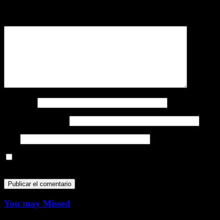
obligatorios están marcados con
*
Comentario
*
Nombre
*
Correo electrónico
*
Web
Guarda mi nombre, correo electrónico y web en este navegador
para la próxima vez que comente.
You may Missed