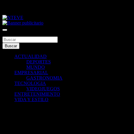
Saltar
viernes, agosto 7, 2026
al
contenido
Tu Canal
NTEVE
Buscar
Buscar
ACTUALIDAD
DEPORTES
MUNDO
EMPRESARIAL
GASTRONOMIA
TECNOLOGIA
VIDEOJUEGOS
ENTRETENIMIENTO
VIDA Y ESTILO