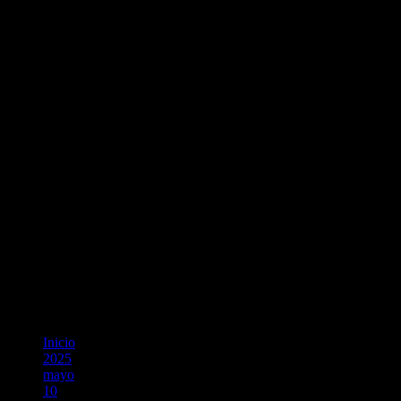
Inicio
2025
mayo
10